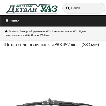
Искать:
Перейти
Перейти
к
к
навигации
содержимому
МЕНЮ
Главная
Электрооборудование УАЗ
Стеклоочистители УАЗ
Щетка
стеклоочистителя УАЗ 452 люкс (330 мм)
Щетка стеклоочистителя УАЗ 452 люкс (330 мм)