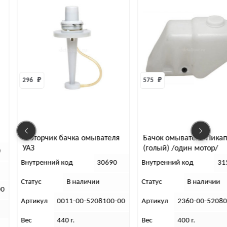
296 
₽
575 
₽
Моторчик бачка омывателя
Бачок омывателя Пика
о
УАЗ
(голый) /один мотор/
0
Внутренний код
30690
Внутренний код
31
Статус
В наличии
Статус
В наличии
00
Артикул
0011-00-5208100-00
Артикул
2360-00-5208
Вес
440 г.
Вес
400 г.