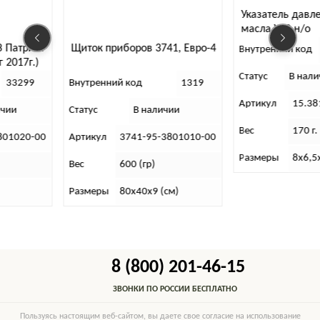
Указатель давления
масла УАЗ н/о
риот
Щиток приборов 3741, Евро-4
Внутренний код
313
г.)
Статус
В наличии
99
Внутренний код
1319
Артикул
15.381001
Статус
В наличии
Вес
170 г.
0-00
Артикул
3741-95-3801010-00
Размеры
8х6,5х6,5
Вес
600 (гр)
Размеры
80х40х9 (см)
8 (800) 201-46-15
ЗВОНКИ ПО РОССИИ БЕСПЛАТНО
Пользуясь настоящим веб-сайтом, вы даете свое согласие на использование