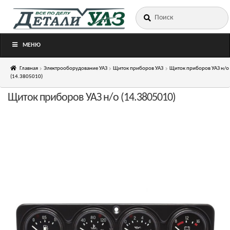
Искать:
Перейти
Перейти
к
к
навигации
содержимому
МЕНЮ
Главная
Электрооборудование УАЗ
Щиток приборов УАЗ
Щиток приборов УАЗ н/о
(14.3805010)
Щиток приборов УАЗ н/о (14.3805010)