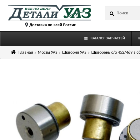
Перейти
Перейти
Искать:
к
к
навигации
содержимому
Доставка по всей России
КАТАЛОГ ЗАПЧАСТЕЙ
Главная
Мосты УАЗ
Шкворня УАЗ
Шкворень с/о 452/469 в сб