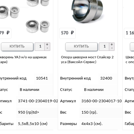
570 
₽
1 160 
₽
КУПИТЬ
КУПИТЬ
Опора шкворня мост Спайсер 2
Шкворень 2360 ПРОФИ, верхний
уса (Ваксойл-Сервис)
с опорой ОАО “УАЗ”
Внутренний код
32400
Внутренний код
10543
Статус
В наличии
Статус
В наличии
-02
Артикул
3160-00-2304017-10
Артикул
2360-21-3001014-0
Вес
150 (гр).
Вес
430 (гр)td>
Размеры
4х4х3 (см).
Габариты
8,5х10х5,5 (см)