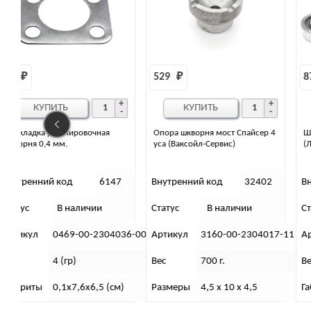
529 
₽
879 
₽
КУПИТЬ
КУПИТЬ
Опора шкворня мост Спайсер 4
Шкворень УАЗ н/о на шариках
уса (Ваксойл-Сервис)
(Лари)
7
Внутренний код
32402
Внутренний код
10541
Статус
В наличии
Статус
В наличии
36-00
Артикул
3160-00-2304017-11
Артикул
3741-00-2304019
Вес
700 г.
Вес
950 (гр)td>
)
Размеры
4,5 х 10 х 4,5
Габариты
5,5х8,5х10 (см)