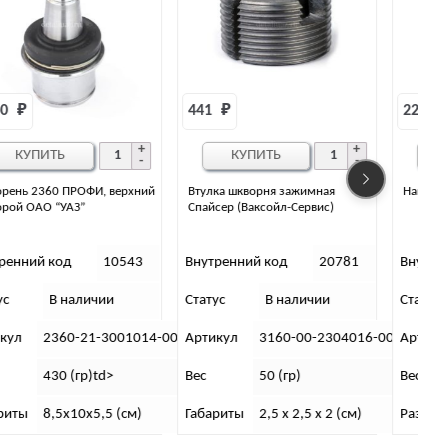
441 
₽
227 
₽
КУПИТЬ
КУПИТЬ
Втулка шкворня зажимная
Накладка шкворня УАЗ нижняя
Спайсер (Ваксойл-Сервис)
Внутренний код
20781
Внутренний код
31003
Статус
В наличии
Статус
В наличии
С
0
Артикул
3160-00-2304016-00
Артикул
0452-00-2304038-11
Вес
50 (гр)
Вес
270 г.
Габариты
2,5 x 2,5 x 2 (см)
Размеры
0,5х8,2х6,5