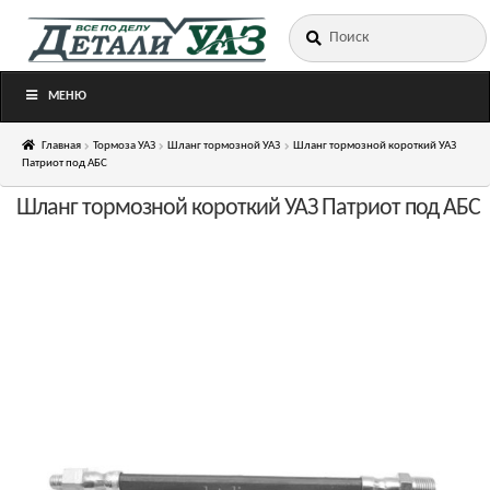
Искать:
Перейти
Перейти
к
к
навигации
содержимому
МЕНЮ
Главная
Тормоза УАЗ
Шланг тормозной УАЗ
Шланг тормозной короткий УАЗ
Патриот под АБС
Шланг тормозной короткий УАЗ Патриот под АБС