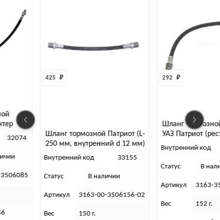
292 
₽
282 
Шланг тормозной задний
Шлан
 тормозной Патриот (L-
УАЗ Патриот (рестайлинг)
УАЗ-
м, внутренний d 12 мм)
Внутренний код
33681
Внут
енний код
33155
Статус
В наличии
Стату
В наличии
Артикул
3163-3506085-02
Арти
ул
3163-00-3506156-02
Вес
152 г.
Вес
150 г.