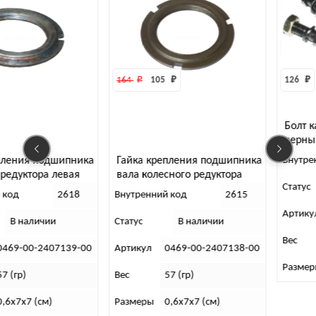
164 
₽
105 
₽
126 
₽
Болт карданный
черный в сборе АДС
шт)
пника
Гайка крепления подшипника
Внутренний код
28
вая
вала колесного редуктора
Статус
В наличии
правая
618
Внутренний код
2615
Артикул
№102
Статус
В наличии
Вес
80 (гр)
39-00
Артикул
0469-00-2407138-00
Размеры
4х11х13 (ш
Вес
57 (гр)
Размеры
0,6х7х7 (см)