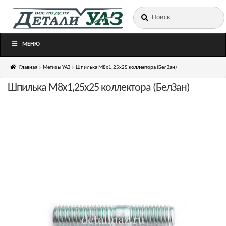
Искать:
Перейти
Перейти
к
к
навигации
содержимому
МЕНЮ
Главная
Метизы УАЗ
Шпилька М8х1,25х25 коллектора (БелЗан)
Шпилька М8х1,25х25 коллектора (БелЗан)