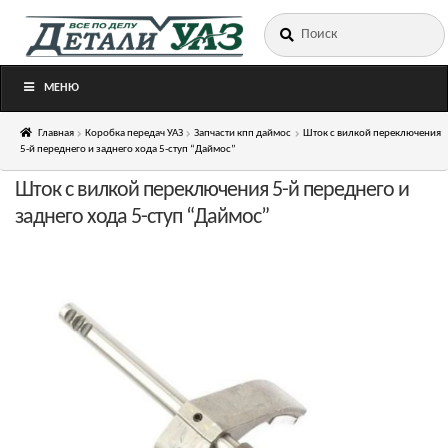
Искать:
Перейти
Перейти
к
к
навигации
содержимому
МЕНЮ
Главная
Коробка передач УАЗ
Запчасти кпп даймос
Шток с вилкой переключения
5-й переднего и заднего хода 5-ступ “Даймос”
Шток с вилкой переключения 5-й переднего и
заднего хода 5-ступ “Даймос”