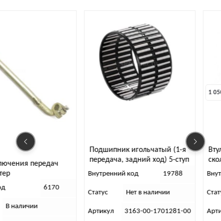
1 050 
₽
Подшипник игольчатый (1-я
Втулка подшипника
передача, задний ход) 5-ступ
скольжения 3-й шес
ч
“Даймос”
ступ “Даймос”
Внутренний код
19788
Внутренний код
0
Статус
Нет в наличии
Статус
В налич
Артикул
3163-00-1701281-00
Артикул
3163-00-1