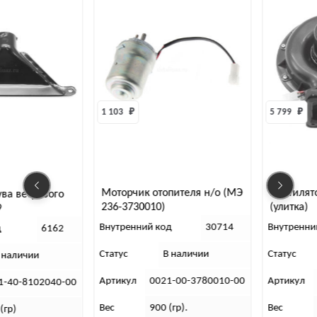
1 103 
₽
5 799 
₽
Моторчик отопителя н/о (МЭ
Вентилят
ува ветрового
236-3730010)
(улитка)
9
Внутренний код
30714
Внутренни
д
6162
Статус
В наличии
Статус
 наличии
Артикул
0021-00-3780010-00
Артикул
1-40-8102040-00
Вес
900 (гр).
Вес
(гр)