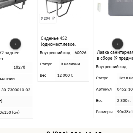
9 204 
₽
Сиденье 452
(одномест.левое,
жесткое)
Лавка санитарная с крепежом
Внутренний код
60026
в сборе (9 предметов)
Статус
В наличии
В
Внутренний код
31064
Вес
12 000 г.
С
Статус
Нет в наличии
А
Артикул
0452-10-8006010-20
Вес
2 300 г.
Размеры
90х38х10