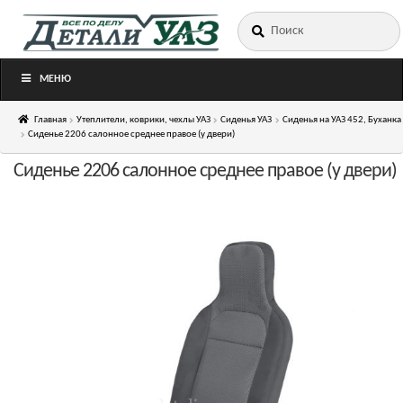
Искать:
Перейти
Перейти
к
к
навигации
содержимому
МЕНЮ
Главная
Утеплители, коврики, чехлы УАЗ
Сиденья УАЗ
Сиденья на УАЗ 452, Буханка
Сиденье 2206 салонное среднее правое (у двери)
Сиденье 2206 салонное среднее правое (у двери)