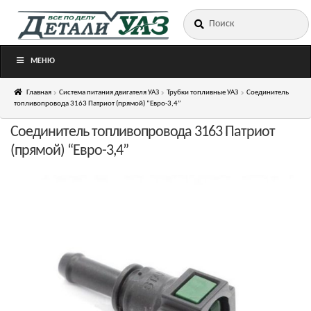
Искать:
Перейти
Перейти
к
к
навигации
содержимому
МЕНЮ
Главная
Система питания двигателя УАЗ
Трубки топливные УАЗ
Соединитель
топливопровода 3163 Патриот (прямой) “Евро-3,4”
Соединитель топливопровода 3163 Патриот
(прямой) “Евро-3,4”