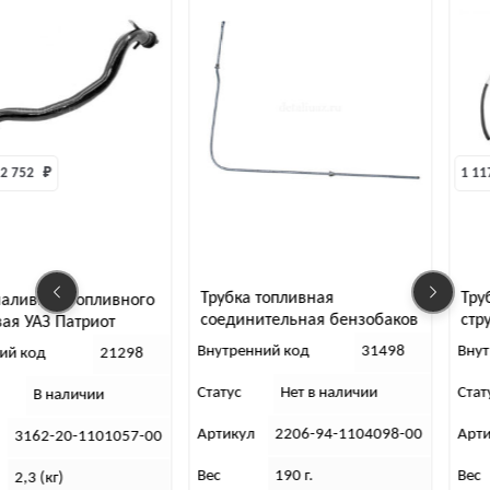
1 117 
₽
Трубка топливная
Трубка топливная б/
ного
соединительная бензобаков
струйному насосу л
452 (Е-3)
Внутренний код
31498
Внутренний код
298
Статус
Нет в наличии
Статус
В налич
Артикул
2206-94-1104098-00
Артикул
2206-94-1
57-00
Вес
190 г.
Вес
135 г.