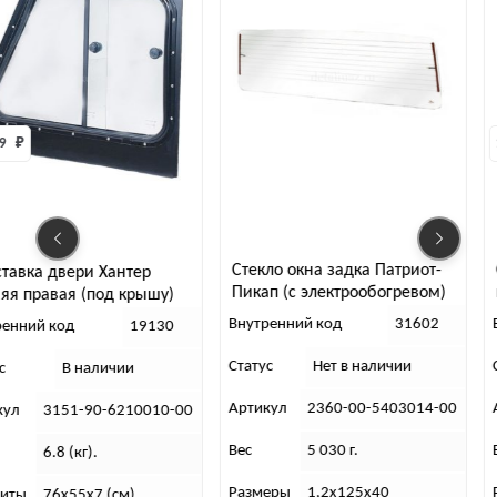
1 65
Стекло окна задка Патриот-
Сте
ка двери Хантер
Пикап (с электрообогревом)
кро
правая (под крышу)
Внутренний код
31602
Вну
ий код
19130
Статус
Нет в наличии
Стат
В наличии
Артикул
2360-00-5403014-00
Арт
3151-90-6210010-00
Вес
5 030 г.
Вес
6.8 (кг).
Размеры
1,2х125х40
Раз
76х55х7 (см).