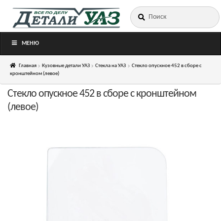
Искать:
Перейти
Перейти
к
к
навигации
содержимому
МЕНЮ
Главная
Кузовные детали УАЗ
Стекла на УАЗ
Стекло опускное 452 в сборе с
кронштейном (левое)
Стекло опускное 452 в сборе с кронштейном
(левое)