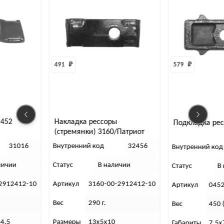
491 
₽
579 
₽
Накладка рессоры
Подкладка рессоры 452
(стремянки) 3160/Патриот
нутренний код
32456
Внутренний код
13826
татус
В наличии
Статус
В наличии
ртикул
3160-00-2912412-10
Артикул
0452-00-2912422-02
ес
290 г.
Вес
450 (гр)
Размеры
13х5х10
Габариты
7,5х7,5х5 (см)