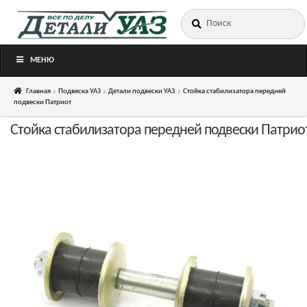
Искать:
Перейти
Перейти
к
к
навигации
содержимому
МЕНЮ
Главная
Подвеска УАЗ
Детали подвески УАЗ
Стойка стабилизатора передней
подвески Патриот
Стойка стабилизатора передней подвески Патрио