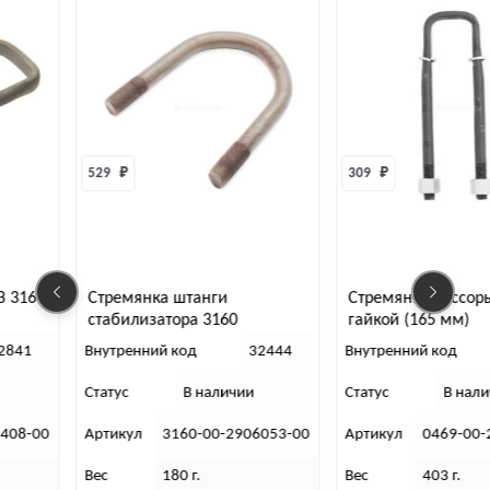
529 
₽
309 
₽
З 3160
Стремянка штанги
Стремянка рессоры
стабилизатора 3160
гайкой (165 мм)
2841
Внутренний код
32444
Внутренний код
Статус
В наличии
Статус
В нал
2408-00
Артикул
3160-00-2906053-00
Артикул
0469-00-
Вес
180 г.
Вес
403 г.