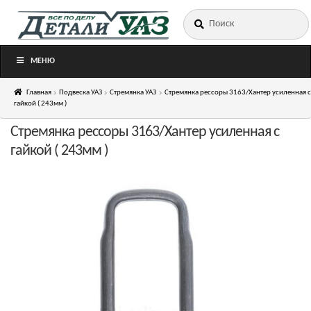
Искать:
Перейти
Перейти
к
к
навигации
содержимому
МЕНЮ
Главная
Подвеска УАЗ
Стремянка УАЗ
Стремянка рессоры 3163/Хантер усиленная c
гайкой ( 243мм )
Стремянка рессоры 3163/Хантер усиленная c
гайкой ( 243мм )