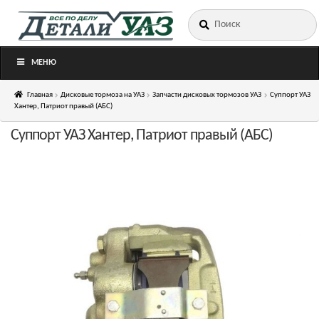
Искать:
Перейти
Перейти
к
к
навигации
содержимому
МЕНЮ
Главная
Дисковые тормоза на УАЗ
Запчасти дисковых тормозов УАЗ
Суппорт УАЗ
Хантер, Патриот правый (АБС)
Суппорт УАЗ Хантер, Патриот правый (АБС)