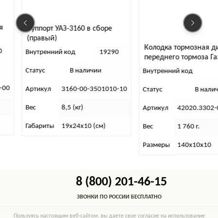
я
Суппорт УАЗ-3160 в сборе
(правый)
Колодка тормозная д
0
Внутренний код
19290
переднего тормоза Га
3110, Собол_ь. (к-т 4 
Статус
В наличии
Внутренний код
-00
Артикул
3160-00-3501010-10
Статус
В нали
Вес
8,5 (кг)
Артикул
42020.3302-
Габариты
19х24х10 (см)
Вес
1 760 г.
Размеры
140х10х10
8 (800) 201-46-15
ЗВОНКИ ПО РОССИИ БЕСПЛАТНО
Пользуясь настоящим веб-сайтом, вы даете свое согласие на использование