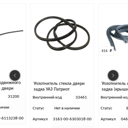
414 
₽
лотнитель стекла двери
Уплотнитель стекла двери
дка УАЗ Патриот
задка (крыши) 469
утренний код
33461
Внутренний код
31256
тус
Нет в наличии
Статус
В наличии
тикул
3163-00-6303018-00
Артикул
0469-31-5703036-01