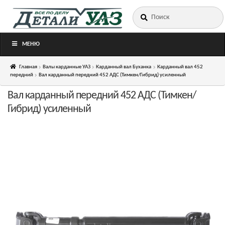
Искать:
Перейти
Перейти
к
к
навигации
содержимому
МЕНЮ
Главная
Валы карданные УАЗ
Карданный вал Буханка
Карданный вал 452
передний
Вал карданный передний 452 АДС (Тимкен/Гибрид) усиленный
Вал карданный передний 452 АДС (Тимкен/
Гибрид) усиленный