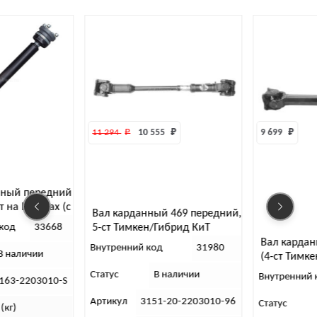
11 294 
₽
10 555 
₽
9 699 
₽
нный передний
т на ШРУСах (с
Вал карданный 469 передний,
80мм)
5-ст Тимкен/Гибрид КиТ
код
33668
Вал кардан
Внутренний код
31980
В наличии
(4-ст Тимке
Статус
В наличии
Внутренний 
163-2203010-S
Артикул
3151-20-2203010-96
Статус
 (кг)