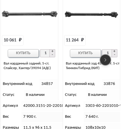
11 264 
₽
КУПИТЬ
Вал карданный зад 452, 469, 5-ст
Вал карданный задний 3163,
Тимкен/Гибрид (КИТ)
АДС, 3-х опорный, IVECO
Внутренний код
33876
Внутренний код
2374
Статус
В наличии
Статус
Нет в наличии
1010-39
Артикул
3303-60-2201010-95
Артикул
3163-10-2200010-00
Вес
7 640 г.
Вес
14 (кг)
Размеры
108х10х10
Размеры
145х10х10 (см)