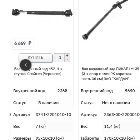
Вал карданный зад ПИКАП L=135
Вал карданный задний 452, 5-ст,
(3-х опор с элек РК короткая
Тимкен/Гибрид (Евро-4) Кардан
часть 36 см) ЗАО “КАРДАН”
Сызрань
8
Внутренний код
5690
Внутренний код
31466
Статус
Нет в наличии
Статус
Нет в наличии
10
Артикул
2363-00-2200010-22
Артикул
2206-00-2201010
Вес
11,4 (кг)
Вес
7 000 г.
Габариты
170х10х10 (см)
Размеры
108х10х10