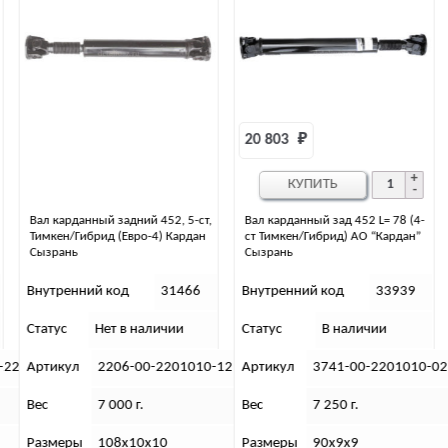
20 803 
₽
10 061 
₽
КУПИТЬ
КУПИТЬ
Вал карданный зад 452 L= 78 (4-
Вал карданный задний, 5-ст,
ст Тимкен/Гибрид) АО “Кардан”
Спайсер, Хантер/39094 (АДС)
Сызрань
Внутренний код
33939
Внутренний код
34857
Статус
В наличии
Статус
В наличии
-12
Артикул
3741-00-2201010-02
Артикул
42000.3151-20-220
Вес
7 250 г.
Вес
7 900 г.
Размеры
90х9х9
Размеры
11,5 х 96 х 11,5