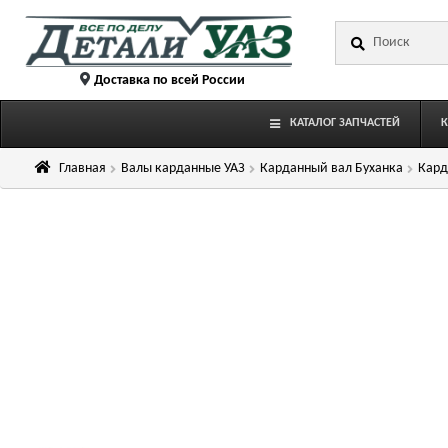
Перейти
Перейти
Искать:
к
к
навигации
содержимому
Доставка по всей России
КАТАЛОГ ЗАПЧАСТЕЙ
Главная
Валы карданные УАЗ
Карданный вал Буханка
Кард