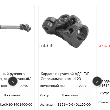
1 616 
₽
3 626 
₽
3 
й рулевого
Карданчик рулевой АДС, ГУР
шлиц крупный/
Стерлитамак, клин d-23
Карданчик
УР)
д
2290
Внутренний код
2027
31512 (Бо
Внутренний
 наличии
Статус
В наличии
Статус
-10-3401400-00
Артикул
3151-40-3401150-00