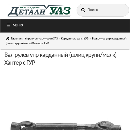
Искать:
Перейти
Перейти
к
к
навигации
содержимому
МЕНЮ
Главная
Управление рулевое УАЗ
Карданные валы УАЗ
Вал рулев упр карданный
(шлиц крупн/мелк) Хантер с ГУР
Вал рулев упр карданный (шлиц крупн/мелк)
Хантер с ГУР