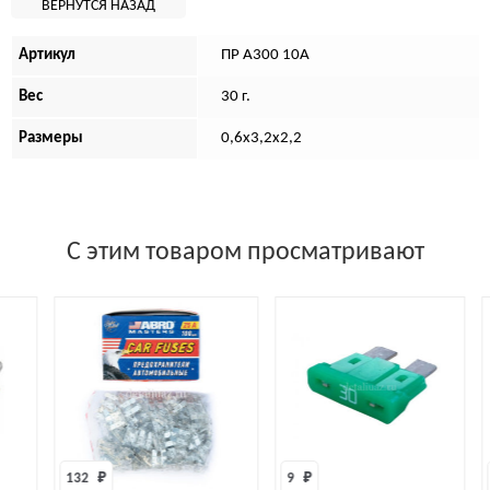
Артикул
ПР А300 10А
Вес
30 г.
Размеры
0,6х3,2х2,2
С этим товаром просматривают
32 
₽
9 
₽
875 
₽