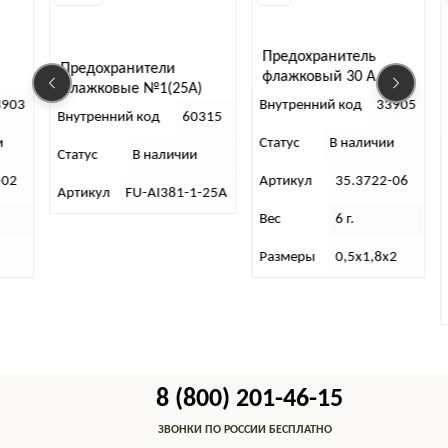
Предохранитель
редохранители
флажковый 30 А
лажковые №1(25А)
Блок сил
Внутренний код
33905
00шт.уп ABRO
нутренний код
60315
предохра
(БПР-4.03
Статус
В наличии
Внутренни
татус
В наличии
Артикул
35.3722-06
Статус
ртикул
FU-AI381-1-25A
Вес
6 г.
Артикул
Размеры
0,5х1,8х2
Вес
Размеры
8 (800) 201-46-15
ЗВОНКИ ПО РОССИИ БЕСПЛАТНО