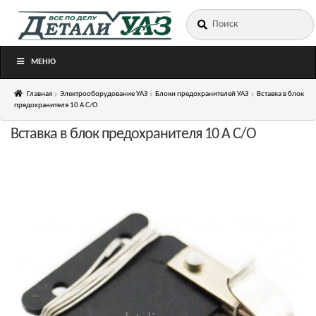
Искать:
Перейти
Перейти
к
к
навигации
содержимому
МЕНЮ
Главная
Электрооборудование УАЗ
Блоки предохранителей УАЗ
Вставка в блок
предохранителя 10 А С/О
Вставка в блок предохранителя 10 А С/О