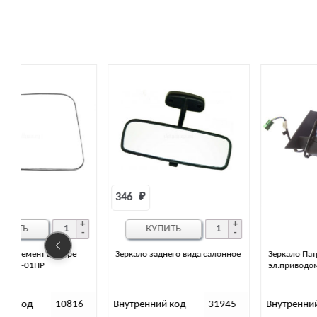
346 
₽
КУПИТЬ
Зеркало заднего вида салонное
Зеркало Патриот левое с
эл.приводом (с 2015 г.в) OKM
6
Внутренний код
31945
Внутренний код
33500