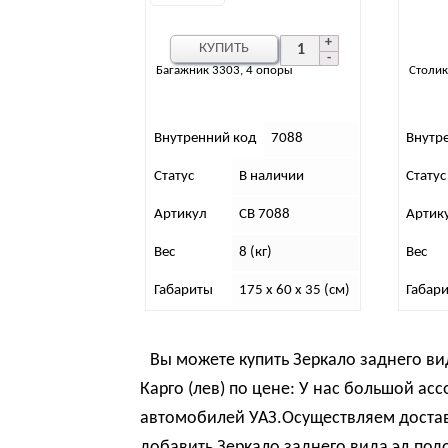
КУПИТЬ
Багажник 3303, 4 опоры
Столик
Внутренний код
7088
Внутр
Статус
В наличии
Статус
Артикул
СВ 7088
Артик
Вес
8 (кг)
Вес
Габариты
175 x 60 x 35 (см)
Габар
Вы можете купить Зеркало заднего ви
Карго (лев) по цене: У нас большой ас
автомобилей УАЗ.Осуществляем достав
добавить Зеркало заднего вида эл.под