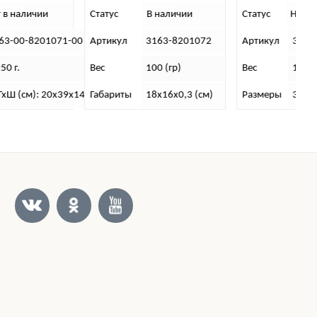
Статус
В наличии
Статус
Нет в наличии
С
0
Артикул
3163-8201072
Артикул
3162-00-8201060-00
Вес
100 (гр)
Вес
1,24 (кг).
4
Габариты
18х16х0,3 (см)
Размеры
32х21х20 (см).