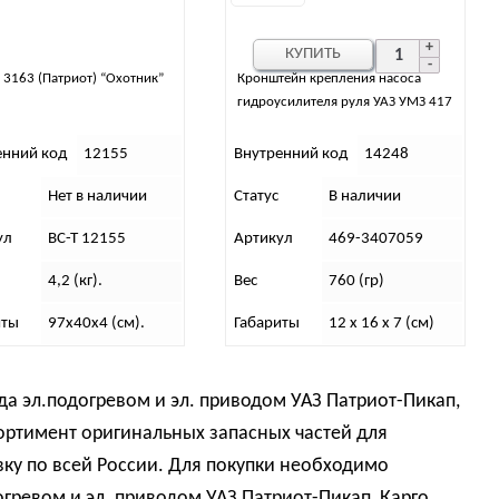
КУПИТЬ
 3163 (Патриот) “Охотник”
Кронштейн крепления насоса
гидроусилителя руля УАЗ УМЗ 417
енний код
12155
Внутренний код
14248
Нет в наличии
Статус
В наличии
ул
ВС-Т 12155
Артикул
469-3407059
4,2 (кг).
Вес
760 (гр)
иты
97х40х4 (см).
Габариты
12 x 16 x 7 (см)
да эл.подогревом и эл. приводом УАЗ Патриот-Пикап,
сортимент оригинальных запасных частей для
ку по всей России. Для покупки необходимо
огревом и эл. приводом УАЗ Патриот-Пикап, Карго