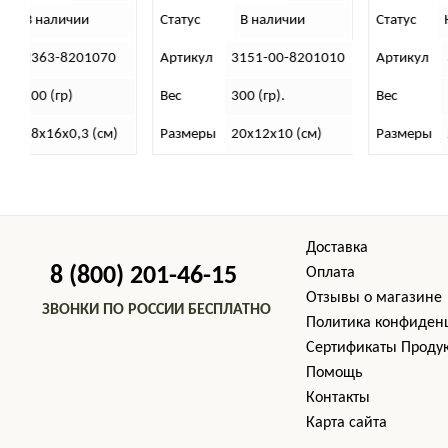
Статус
В наличии
Статус
Нет в наличии
Артикул
3151-00-8201010
Артикул
3163-00-8201071
Вес
300 (гр).
Вес
1 330 г.
)
Размеры
20х12х10 (см)
Размеры
21х39х11
Доставка
8 (800) 201-46-15
Оплата
Отзывы о магазине
ЗВОНКИ ПО РОССИИ БЕСПЛАТНО
Политика конфиден
Cертификаты Проду
Помощь
Контакты
Карта сайта