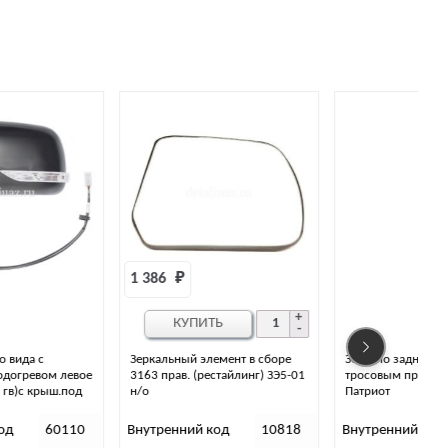
1 386 
₽
КУПИТЬ
Зеркальный элемент в сборе
Зеркало заднего вида с
3163 прав. (рестайлинг) ЗЭ5-01
тросовым приводом правое
н/о
Патриот
Внутренний код
10818
Внутренний код
41672