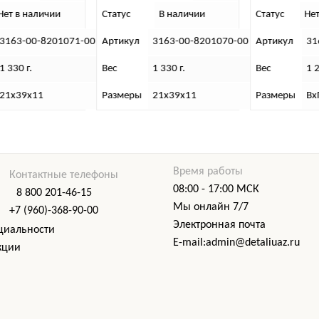
Статус
В наличии
Статус
Нет в наличии
-00
Артикул
3163-00-8201070-00 AVM
Артикул
3163-00-8201071-0
Вес
1 330 г.
Вес
1 250 г.
Размеры
21х39х11
Размеры
ВхГхШ (см): 20х39х1
Время работы
Контактные телефоны
08:00 - 17:00 МСК
8 800 201-46-15
Мы онлайн 7/7
+7 (960)-368-90-00
Электронная почта
циальности
E-mail:admin@detaliuaz.ru
кции