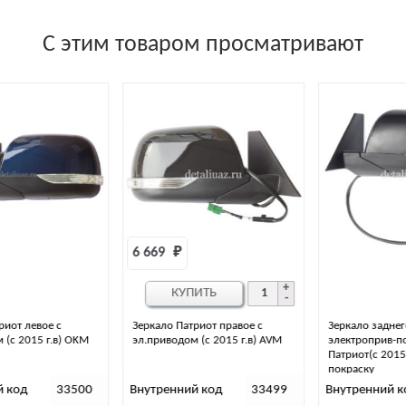
С этим товаром просматривают
6 669 
₽
КУПИТЬ
Зеркало Патриот правое с
Зеркало заднего вида с
эл.приводом (с 2015 г.в) AVM
электроприв-подогревом левое
Патриот(с 2015 гв)с крыш.под
покраску
Внутренний код
33499
Внутренний код
60110