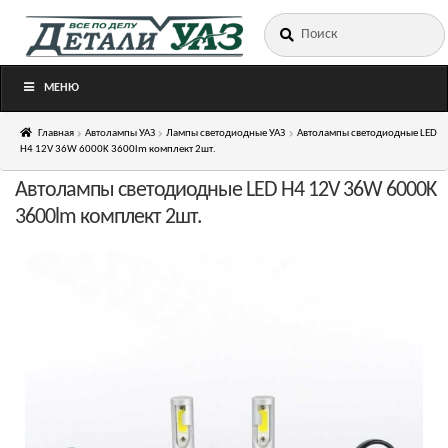
Искать:
Перейти
Перейти
к
к
навигации
содержимому
МЕНЮ
Главная
Автолампы УАЗ
Лампы светодиодные УАЗ
Автолампы светодиодные LED
H4 12V 36W 6000K 3600lm комплект 2шт.
Автолампы светодиодные LED H4 12V 36W 6000K
3600lm комплект 2шт.