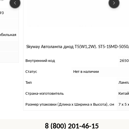
yway Автолампа диод T5(W1,2W). ST5-1SMD-5050/T5-1LED 5050
утренний код
26503
атус
Нет в наличии
п
Лампа автомобильная
рана-изготовитель
Китай
змер упаковки (Длина х Ширина х Высота), см
7 x 5 x 1
8 (800) 201-46-15