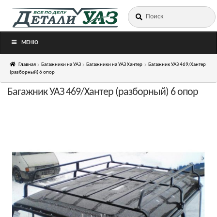
Искать:
Перейти
Перейти
к
к
навигации
содержимому
МЕНЮ
Главная
Багажники на УАЗ
Багажники на УАЗ Хантер
Багажник УАЗ 469/Хантер
(разборный) 6 опор
Багажник УАЗ 469/Хантер (разборный) 6 опор