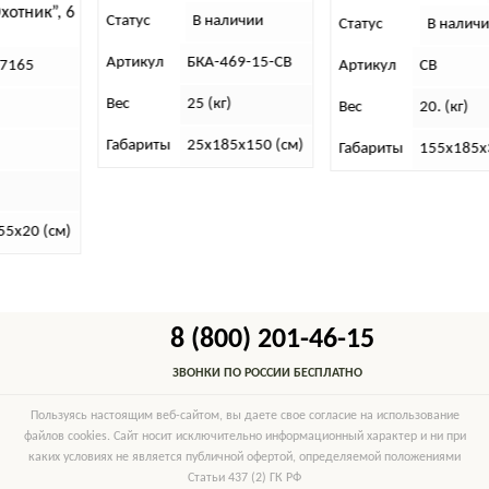
ик”, 6
Статус
В наличии
Статус
В наличии
Артикул
БКА-469-15-СВ
5
Артикул
СВ
Вес
25 (кг)
Вес
20. (кг)
Габариты
25х185х150 (см)
Габариты
155х185х37. (
0 (см)
8 (800) 201-46-15
ЗВОНКИ ПО РОССИИ БЕСПЛАТНО
Пользуясь настоящим веб-сайтом, вы даете свое согласие на использование
файлов cookies. Сайт носит исключительно информационный характер и ни при
каких условиях не является публичной офертой, определяемой положениями
Статьи 437 (2) ГК РФ