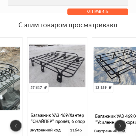
С этим товаром просматривают
27 817 
₽
13 159 
₽
Багажник УАЗ 469/Хантер
Багажник УАЗ 469/Хант
“СНАЙПЕР” пролёт, 6 опор
“Усиленный” (корзинка
опор
Внутренний код
11645
Внутренний код
717