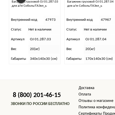
87.03
Багажник грузовой OJ 01.287.04
Багажник экспедиционный
для а/м Соболь/ГАЗел_ь
аэродинамический Баргузин
КИТТ- БА-10Э1
973
Внутренний код
47967
Внутренний код
3963
и
Статус
Нет в наличии
Статус
Нет в наличии
3
Артикул
OJ 01.287.04
Артикул
КИТТ- БА-10Э1
Вес
20(кг)
Вес
50(кг)
(см)
Габариты
170х140х30 (см)
Габариты
250х155х11 (с
Доставка
8 (800) 201-46-15
Оплата
Отзывы о магазине
ЗВОНКИ ПО РОССИИ БЕСПЛАТНО
Политика конфиден
Cертификаты Проду