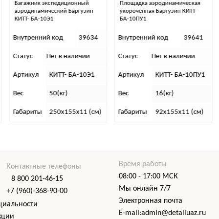
Площадка аэродинамическая
Площадка аэродинамическая
укороченная Баргузин КИТТ-
(усиленная) Баргузин КИТТ-
БА-10ПУ1
БА-10П2
4
Внутренний код
39641
Внутренний код
39625
Статус
Нет в наличии
Статус
Нет в наличии
Артикул
КИТТ- БА-10ПУ1
Артикул
КИТТ- БА-10П2
Вес
16(кг)
Вес
49(кг)
м)
Габариты
92х155х11 (см)
Габариты
250х155х11 (см)
Время работы
Контактные телефоны
08:00 - 17:00 МСК
8 800 201-46-15
Мы онлайн 7/7
+7 (960)-368-90-00
Электронная почта
циальности
E-mail:admin@detaliuaz.ru
кции