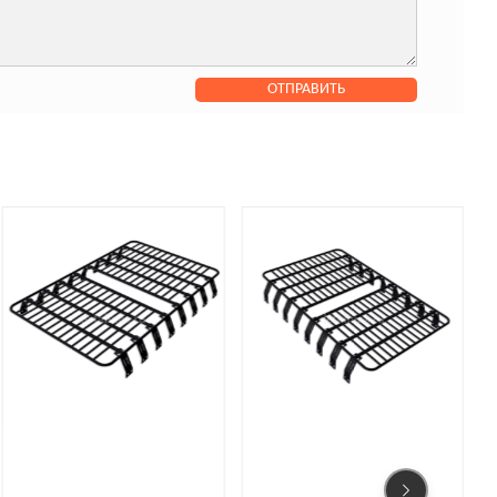
2 709 
₽
КУПИТЬ