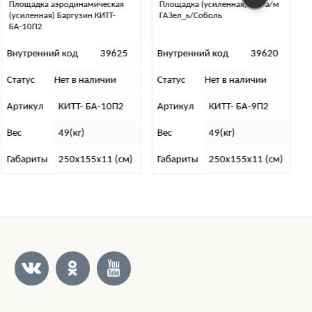
Площадка (усиленная) для а/м
Кронштейн-держатель запасного
ГАЗел_ь/Соболь
колеса ко всем видам
багажников
Внутренний код
39620
Внутренний код
9738
Статус
Нет в наличии
Статус
В наличии
Артикул
КИТТ- БА-9П2
Артикул
СВ
Вес
49(кг)
Вес
5 (кг)
Габариты
250х155х11 (см)
Габариты
15х15х15 (см)