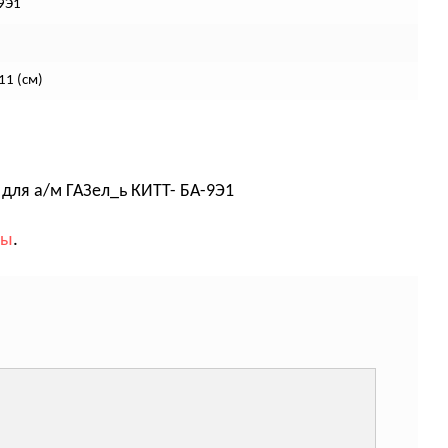
9Э1
11 (см)
для а/м ГАЗел_ь КИТТ- БА-9Э1
вы
.