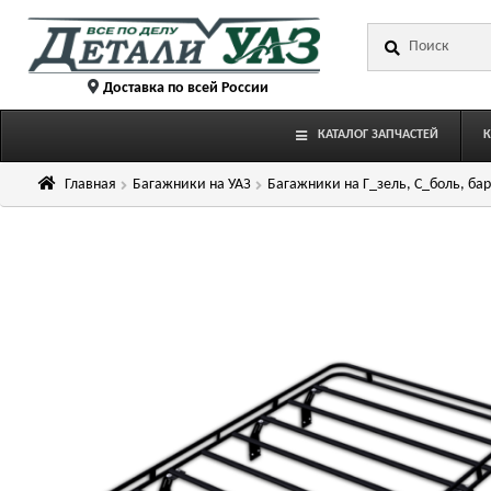
Перейти
Перейти
Искать:
к
к
навигации
содержимому
Доставка по всей России
КАТАЛОГ ЗАПЧАСТЕЙ
Главная
Багажники на УАЗ
Багажники на Г_зель, С_боль, бар