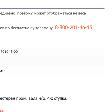
едневно, поэтому может отображаться не весь
8-800-201-46-15
тов по бесплатному телефону
1701046-00
см)
терен пром. вала н/о, 4-х ступка.
вы
.