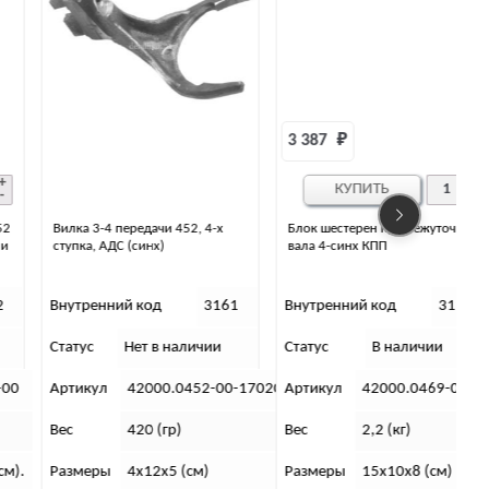
3 387 
₽
КУПИТЬ
Вилка 3-4 передачи 452, 4-х
Блок шестерен промежуточного
ступка, АДС (синх)
вала 4-синх КПП
Внутренний код
3161
Внутренний код
3193
Статус
Нет в наличии
Статус
В наличии
С
Артикул
42000.0452-00-1702030-02
Артикул
42000.0469-00-170105
Вес
420 (гр)
Вес
2,2 (кг)
Размеры
4х12х5 (см)
Размеры
15х10х8 (см)