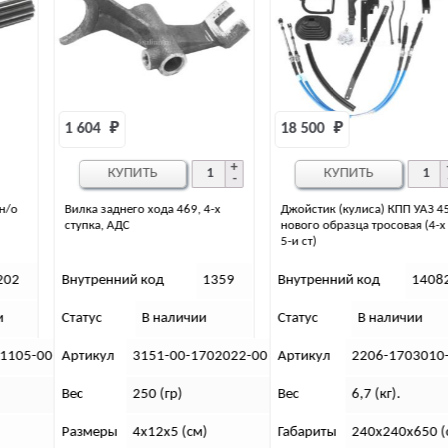
1 604 
₽
18 500 
₽
КУПИТЬ
КУПИТЬ
Вилка заднего хода 469, 4-х
Джойстик (кулиса) КПП УАЗ 452
ступка, АДС
нового образца тросовая (4-х и
5-и ст)
Внутренний код
1359
Внутренний код
14082
Статус
В наличии
Статус
В наличии
-00
Артикул
3151-00-1702022-00
Артикул
2206-1703010-00
Вес
250 (гр)
Вес
6,7 (кг).
Размеры
4х12х5 (см)
Габариты
240х240х650 (см).