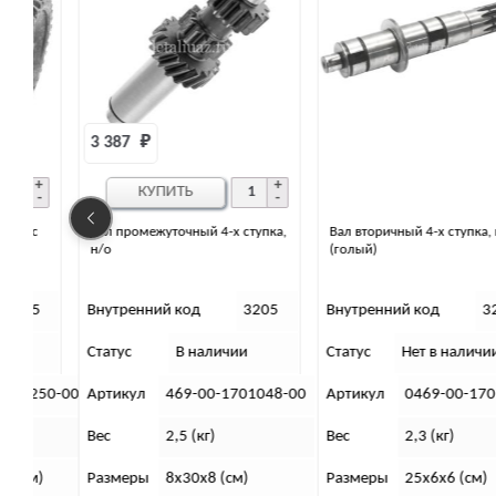
3 387 
₽
КУПИТЬ
Вал промежуточный 4-х ступка,
Вал вторичный 4-х ступка, н/о
н/о
(голый)
5
Внутренний код
3205
Внутренний код
3202
Статус
В наличии
Статус
Нет в наличии
50-00
Артикул
469-00-1701048-00
Артикул
0469-00-1701105
Вес
2,5 (кг)
Вес
2,3 (кг)
)
Размеры
8х30х8 (см)
Размеры
25х6х6 (см)