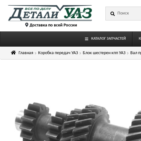
Перейти
Перейти
Искать:
к
к
навигации
содержимому
Доставка по всей России
КАТАЛОГ ЗАПЧАСТЕЙ
Главная
Коробка передач УАЗ
Блок шестерен кпп УАЗ
Вал п