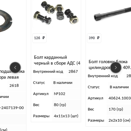
 
₽
390 
₽
203 
₽
лт карданный
Болт головки блока
ный в сборе АДС (4
цилиндров, 405, 409.
тренний код
2867
Болт-штуце
Внутренний код
2837
М14х1,5
тус
В наличии
Внутренний 
Статус
В наличии
икул
№102
Статус
Артикул
40624.1003050
80 (гр)
Артикул
3
Вес
170 (гр)
меры
4х11х13 (шт)
Вес
2
Размеры
2х2х10 (см)