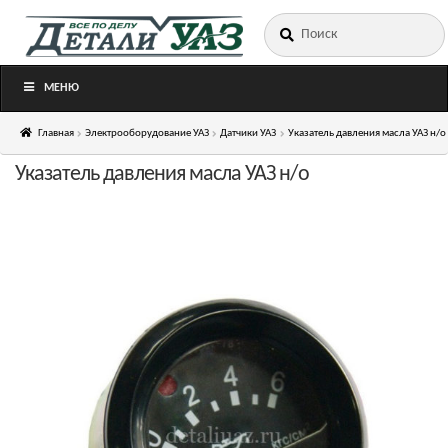
Искать:
Перейти
Перейти
к
к
навигации
содержимому
МЕНЮ
Главная
Электрооборудование УАЗ
Датчики УАЗ
Указатель давления масла УАЗ н/о
Указатель давления масла УАЗ н/о