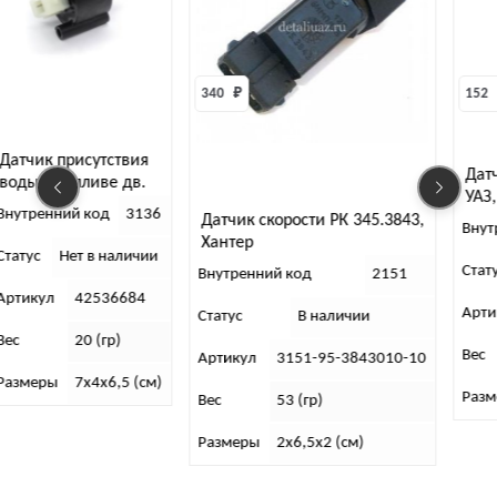
340 
₽
152 
Датчик присутствия
Дат
воды в топливе дв.
УАЗ
Ивеко
Внутренний код
3136
Датчик скорости РК 345.3843,
Внут
Хантер
Статус
Нет в наличии
Стат
Внутренний код
2151
Артикул
42536684
Арти
Статус
В наличии
Вес
20 (гр)
Вес
Артикул
3151-95-3843010-10
Размеры
7х4х6,5 (см)
Раз
Вес
53 (гр)
Размеры
2х6,5х2 (см)