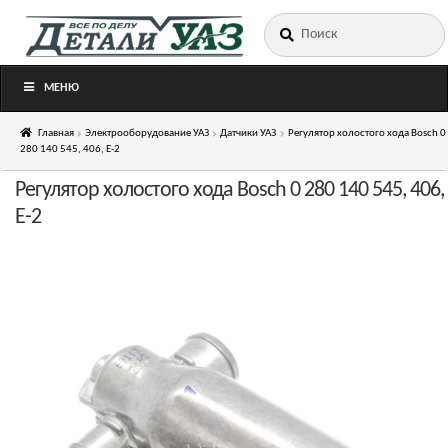
Искать:
Перейти
Перейти
к
к
навигации
содержимому
МЕНЮ
Главная
Электрооборудование УАЗ
Датчики УАЗ
Регулятор холостого хода Bosch 0
280 140 545, 406, Е-2
Регулятор холостого хода Bosch 0 280 140 545, 406,
Е-2