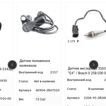
2 179 
₽
Датчик положения
коленвала
Датчик кислорода 3163, 452
(синхронизации) ПЕКАР
Внутренний код
2157
“Е4” / Bosch 0 258 030 064
Евро-3
Внутренний код
2173
Статус
Нет в наличии
Статус
В наличии
Артикул
40904-3847010
Артикул
2206-95-3826014-00
Вес
72 (гр)