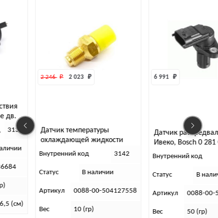
2 246 
₽
2 023 
₽
6 991 
₽
ствия
е дв.
Датчик температуры
д
3136
Датчик распредвал
охлаждающей жидкости
Ивеко, Bosch 0 281
наличии
IVECO
Внутренний код
3142
Внутренний код
36684
Статус
В наличии
Статус
В нали
р)
Артикул
0088-00-504127558
Артикул
0088-00-
6,5 (см)
Вес
10 (гр)
Вес
50 (гр)