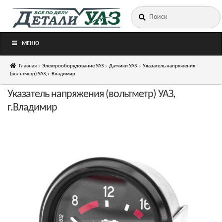
Искать:
Перейти
Перейти
к
к
навигации
содержимому
МЕНЮ
Главная
Электрооборудование УАЗ
Датчики УАЗ
Указатель напряжения
(вольтметр) УАЗ, г.Владимир
Указатель напряжения (вольтметр) УАЗ,
г.Владимир