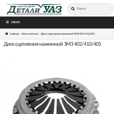
Искать:
Перейти
Перейти
к
к
навигации
содержимому
МЕНЮ
Главная
Нет в наличии
Диск сцепления нажимной ЗМЗ 402/410/405
Диск сцепления нажимной ЗМЗ 402/410/405