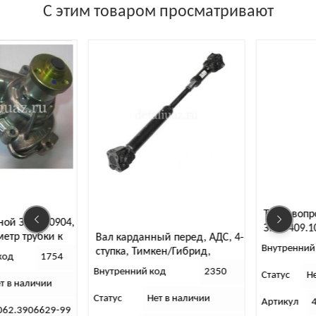
С этим товаром просматривают
Топливопро
ой ЗМЗ-40904,
ЗМЗ-409.10
тр трубки к
Вал карданный перед, АДС, 4-
форсунками
Внутренний 
 мм
ступка, Тимкен/Гибрид,
280 151 256
од
1754
Евро-4.
Внутренний код
2350
Статус
Нет
 в наличии
Статус
Нет в наличии
Артикул
4
62.3906629-99