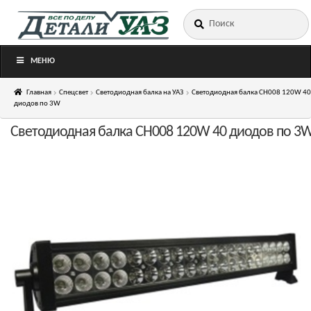
Искать:
Перейти
Перейти
к
к
навигации
содержимому
МЕНЮ
Главная
Спецсвет
Светодиодная балка на УАЗ
Светодиодная балка CH008 120W 40
диодов по 3W
Светодиодная балка CH008 120W 40 диодов по 3