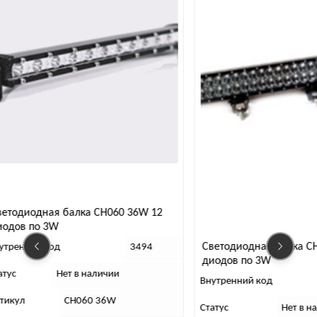
етодиодная балка CH060 36W 12
одов по 3W
Светодиодная балка CH
тренний код
3494
диодов по 3W
тус
Нет в наличии
Внутренний код
икул
CH060 36W
Статус
Нет в на