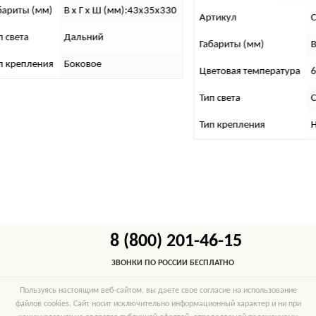
ариты (мм)
В х Г х Ш (мм):43х35х330
Артикул
C
 света
Дальний
Габариты (мм)
В 
 крепления
Боковое
Цветовая температура
6
Тип света
С
Тип крепления
Н
8 (800) 201-46-15
ЗВОНКИ ПО РОССИИ БЕСПЛАТНО
Пользуясь настоящим веб-сайтом, вы даете свое согласие на использование
файлов cookies. Сайт носит исключительно информационный характер и ни при