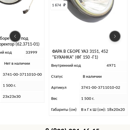
1 674 
₽
сборе 3741 под
ректор (62.3711-01)
ФАРА В СБОРЕ УАЗ 3151, 452
ий код
33999
“БУХАНКА” (ФГ 150 -Г1)
Нет в наличии
Внутренний код
4971
3741-00-3711010-00
Статус
В наличии
1 500 г.
Артикул
3741-00-3711010-02
23х23х30
Вес
1 500 г.
Габариты (см)
В х Г х Ш (см): 18х20х20