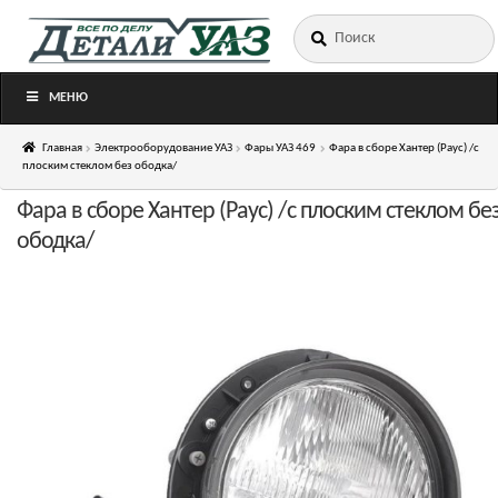
Искать:
Перейти
Перейти
к
к
навигации
содержимому
МЕНЮ
Главная
Электрооборудование УАЗ
Фары УАЗ 469
Фара в сборе Хантер (Раус) /с
плоским стеклом без ободка/
Фара в сборе Хантер (Раус) /с плоским стеклом бе
ободка/