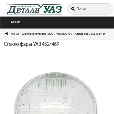
Искать:
Перейти
Перейти
к
к
навигации
содержимому
МЕНЮ
Главная
Электрооборудование УАЗ
Фары УАЗ 469
Стекло фары УАЗ 452/469
Стекло фары УАЗ 452/469