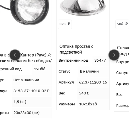
393 
₽
506 
₽
Оптика простая с
Стекло фары 
подсветкой
обод фары (п
е Хантер (Раус) /с
Внутренний код
35477
еклом без ободка/
Внутренний ко
 код
19086
Статус
В наличии
Статус
В 
Нет в наличии
Артикул
62.3711200-16
Артикул
РАУ
3153-3711010-02 Р
Вес
540 г.
Вес
300 
,5 (кг)
Размеры
10х18х18
Размеры
22х
23х23х30 (см)