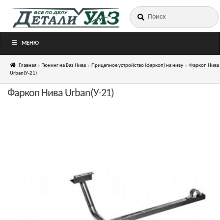
Искать:
Перейти
Перейти
к
к
навигации
содержимому
МЕНЮ
Главная
Тюнинг на Ваз Нива
Прицепное устройство (фаркоп) на ниву
Фаркоп Нива
Urban(У-21)
Фаркоп Нива Urban(У-21)