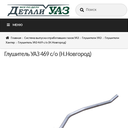
Искать:
Перейти
Перейти
к
к
навигации
содержимому
МЕНЮ
Главная
Система выпуска отработавших газов УАЗ
Глушители УАЗ
Глушители
Хантер
Глушитель УАЗ 469 с/о (Н.Новгород)
Глушитель УАЗ 469 с/о (Н.Новгород)