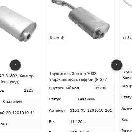
8 119 
₽
11 676 
₽
Глушитель с выпуск
Глушитель Хантер 2008
р,
Хантер ЗМЗ-514 (Ба
нержавейка с гофрой (Е-3) /
Баксан/
Внутренний код
Внутренний код
32233
5
Статус
В налич
Статус
В наличии
Артикул
3151-48-1
Артикул
3151-95-1201010-201
11
Вес
7 000 г.
Вес
11 120 г.
Размеры
230х18х28