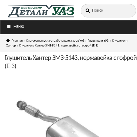
Искать:
Перейти
Перейти
к
к
навигации
содержимому
МЕНЮ
Главная
Система выпуска отработавших газов УАЗ
Глушители УАЗ
Глушители
Хантер
Глушитель Хантер ЗМЗ-5143, нержавейка с гофрой (Е-3)
Глушитель Хантер ЗМЗ-5143, нержавейка с гофрой
(Е-3)