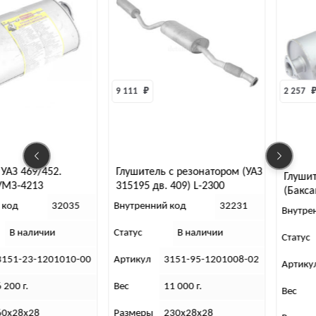
9 111 
₽
2 257 
₽
Глушитель с резонатором (УАЗ
Глушитель УАЗ 3151 Люкс
315195 дв. 409) L-2300
(Баксан)
(Техноком)
Внутренний код
32231
Внутренний код
318
Статус
В наличии
Статус
В наличии
Артикул
3151-95-1201008-02
Артикул
3151-00-1201010
Вес
11 000 г.
Вес
5 000 г.
Размеры
230х28х28