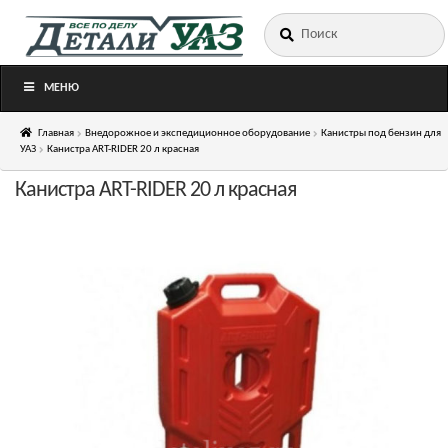
Искать:
Перейти
Перейти
к
к
навигации
содержимому
МЕНЮ
Главная
Внедорожное и экспедиционное оборудование
Канистры под бензин для
УАЗ
Канистра ART-RIDER 20 л красная
Канистра ART-RIDER 20 л красная