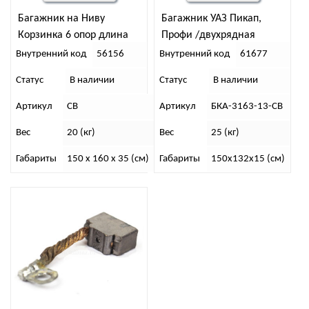
Багажник на Ниву
Багажник УАЗ Пикап,
Корзинка 6 опор длина
Профи /двухрядная
1,50м 3-х дверную
кабина/ “ТРАПЕЦИЯ”
Внутренний код
56156
Внутренний код
61677
Статус
В наличии
Статус
В наличии
Артикул
СВ
Артикул
БКА-3163-13-СВ
Вес
20 (кг)
Вес
25 (кг)
Габариты
150 x 160 x 35 (см)
Габариты
150х132х15 (см)