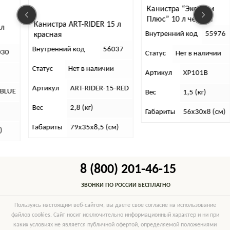
Канистра “Экстрим
Плюс” 10 л черная
Канистра ART-RIDER 15 л
 л
Внутренний код
55976
красная
Внутренний код
56037
030
Статус
Нет в наличии
Статус
Нет в наличии
Артикул
XP101В
Артикул
ART-RIDER-15-RED
-BLUE
Вес
1,5 (кг)
Вес
2,8 (кг)
Габариты
56х30х8 (см)
Габариты
79х35х8,5 (см)
)
8 (800) 201-46-15
ЗВОНКИ ПО РОССИИ БЕСПЛАТНО
Пользуясь настоящим веб-сайтом, вы даете свое согласие на использование
файлов cookies. Сайт носит исключительно информационный характер и ни при
каких условиях не является публичной офертой, определяемой положениями