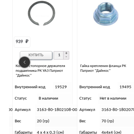
939 
₽
КУПИТЬ
Кольцо стопорное держателя
Гайка крепления фланца РК
10
подшипника РК УАЗ Патриот
Патриот “Даймос”
“Даймос”
4
Внутренний код
19529
Внутренний код
19495
Статус
В наличии
Статус
Нет в наличии
73-00
Артикул
3163-80-1802108-00
Артикул
3163-80-1802078
Вес
20 (гр)
Вес
70 (гр)
Габариты
4 x 4 x 0,3 (см)
Габариты
4х4х4 (см)