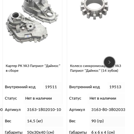
Картер РК УАЗ Патриот “Даймос”
Колесо синхронизации РК УАЗ
в сборе
Патриот “Даймос” (14 зубов)
Внутренний код
19511
Внутренний код
19513
Статус
Нет в наличии
Статус
Нет в наличии
С
0
Артикул
3163-1802010-10
Артикул
3163-80-3802033-15
Вес
14,5 (кг)
Вес
90 (гр)
Габариты
50х30х40 (см)
Габариты
6 x 6 x 4 (см)