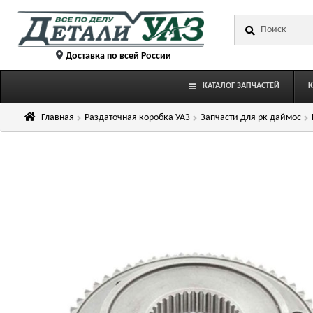
Перейти
Перейти
Искать:
к
к
навигации
содержимому
Доставка по всей России
КАТАЛОГ ЗАПЧАСТЕЙ
Главная
Раздаточная коробка УАЗ
Запчасти для рк даймос