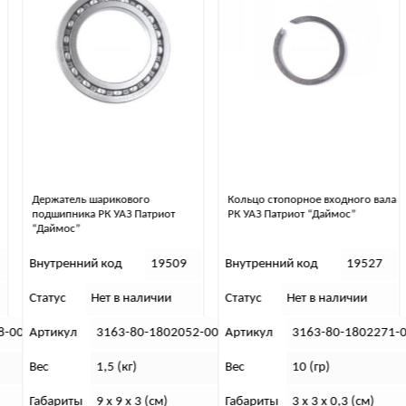
Держатель шарикового
Кольцо стопорное входного вала
подшипника РК УАЗ Патриот
РК УАЗ Патриот “Даймос”
“Даймос”
Внутренний код
19509
Внутренний код
19527
Статус
Нет в наличии
Статус
Нет в наличии
-00
Артикул
3163-80-1802052-00
Артикул
3163-80-1802271-0
Вес
1,5 (кг)
Вес
10 (гр)
Габариты
9 x 9 x 3 (см)
Габариты
3 x 3 x 0,3 (см)