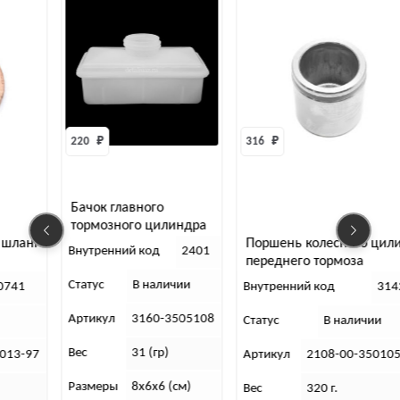
220 
₽
316 
₽
Бачок главного
тормозного цилиндра
 шланга
Поршень колесного цил
469 н/о
Внутренний код
2401
переднего тормоза
Статус
В наличии
0741
Внутренний код
314
Артикул
3160-3505108
Статус
В наличии
Вес
31 (гр)
013-97
Артикул
2108-00-35010
Размеры
8х6х6 (см)
Вес
320 г.