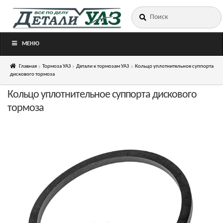
Искать:
Перейти
Перейти
к
к
навигации
содержимому
МЕНЮ
Главная
Тормоза УАЗ
Детали к тормозам УАЗ
Кольцо уплотнительное суппорта
дискового тормоза
Кольцо уплотнительное суппорта дискового
тормоза