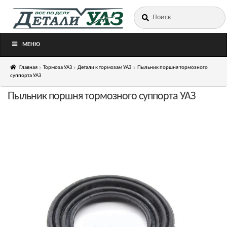
Искать:
Перейти
Перейти
к
к
навигации
содержимому
МЕНЮ
Главная
Тормоза УАЗ
Детали к тормозам УАЗ
Пыльник поршня тормозного
суппорта УАЗ
Пыльник поршня тормозного суппорта УАЗ