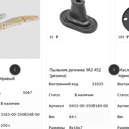
61 
₽
169 
₽
Пыльник ручника УАЗ 452
Маслоотражатель пер
(резина)
тормоза УАЗ
Внутренний код
31025
Внутренний код
3
Статус
В наличии
Статус
В наличии
Артикул
0452-00-3508160-00
Артикул
0469-00-3501
-00
Вес
64 г.
Вес
130 г.
Размеры
8х16х7
Размеры
2х14,5х14