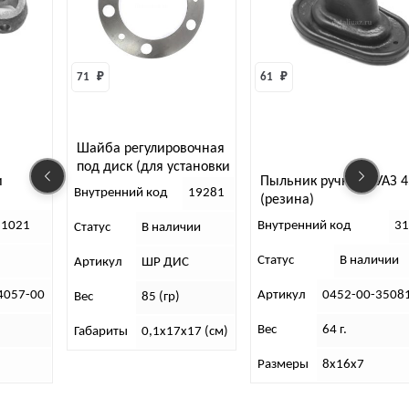
71 
₽
61 
₽
Шайба регулировочная
под диск (для установки
и
Пыльник ручника УАЗ 4
дисковых тормозов)
Внутренний код
19281
(резина)
31021
Внутренний код
3
Статус
В наличии
Статус
В наличии
Артикул
ШР ДИС
4057-00
Артикул
0452-00-3508
Вес
85 (гр)
Вес
64 г.
Габариты
0,1х17х17 (см)
Размеры
8х16х7