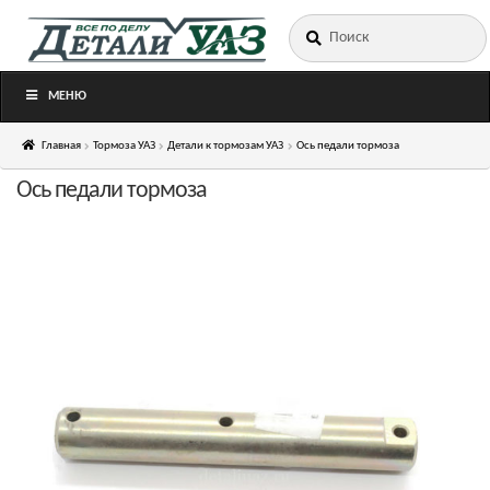
Искать:
Перейти
Перейти
к
к
навигации
содержимому
МЕНЮ
Главная
Тормоза УАЗ
Детали к тормозам УАЗ
Ось педали тормоза
Ось педали тормоза