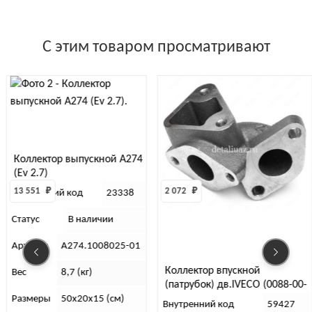
С этим товаром просматривают
Коллектор выпускной А274
(Ev 2.7)
13 551 
₽
2 072 
₽
Внутренний код
23338
Статус
В наличии
Артикул
А274.1008025-01
Коллектор впускной
Вес
8,7 (кг)
(патрубок) дв.IVECO (0088-00-
5040294-20)
Размеры
50х20х15 (см)
Внутренний код
59427