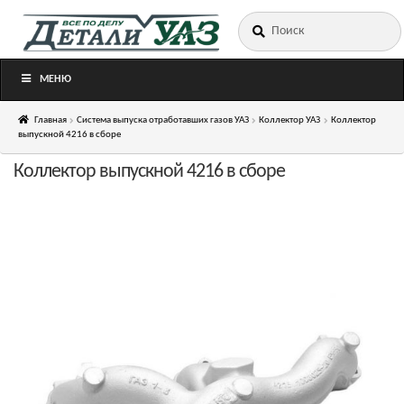
Искать:
Перейти
Перейти
к
к
навигации
содержимому
МЕНЮ
Главная
Система выпуска отработавших газов УАЗ
Коллектор УАЗ
Коллектор
выпускной 4216 в сборе
Коллектор выпускной 4216 в сборе