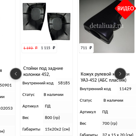
193 
₽
1 115 
₽
711 
₽
5 730 
₽
ойки под задние
Панель п
Кожух рулевой колонки
лонки 452,
452,Буха
УАЗ-452 (АБС пластик)
ъемные 2 шт. (АБС
утренний код
58185
(АБС)
астик)
Внутренни
Внутренний код
11429
атус
В наличии
Статус
Статус
В наличии
тикул
ПД
Артикул
Артикул
ПД
с
800 (гр)
Вес
Вес
700 (гр)
бариты
15х20х2 (см)
Габариты
Габариты
37 x 15 x 20 (см)