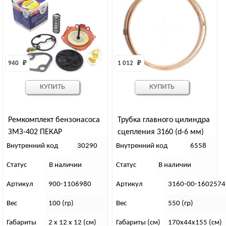
940 
₽
1 012 
₽
КУПИТЬ
КУПИТЬ
Ремкомплект бензонасоса
Трубка главного цилиндра
ЗМЗ-402 ПЕКАР
сцепления 3160 (d-6 мм)
Внутренний код
30290
Внутренний код
6558
Статус
В наличии
Статус
В наличии
Артикул
900-1106980
Артикул
3160-00-1602574
Вес
100 (гр)
Вес
550 (гр)
Габариты
2 х 12 х 12 (см)
Габариты (см)
170х44х155 (см)