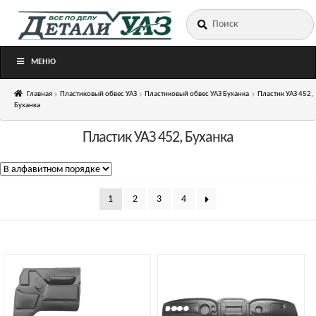
Искать:
Перейти
Перейти
к
к
навигации
содержимому
МЕНЮ
Главная
Пластиковый обвес УАЗ
Пластиковый обвес УАЗ Буханка
Пластик УАЗ 452,
Буханка
Пластик УАЗ 452, Буханка
1
2
3
4