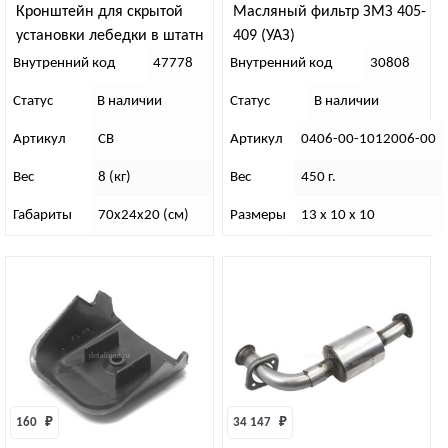
Кронштейн для скрытой
Масляный фильтр ЗМЗ 405-
установки лебедки в штатн
409 (УАЗ)
бампер Патриот, рестайл,
Внутренний код
47778
Внутренний код
30808
клюз ЗА номером
Статус
В наличии
Статус
В наличии
Артикул
СВ
Артикул
0406-00-1012006-00
Вес
8 (кг)
Вес
450 г.
Габариты
70х24х20 (см)
Размеры
13 х 10 х 10
160 
₽
34 147 
₽