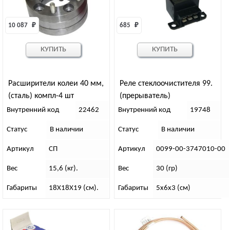
10 087 
₽
685 
₽
КУПИТЬ
КУПИТЬ
Расширители колеи 40 мм,
Реле стеклоочистителя 99.
(сталь) компл-4 шт
(прерыватель)
Внутренний код
22462
Внутренний код
19748
Статус
В наличии
Статус
В наличии
Артикул
СП
Артикул
0099-00-3747010-00
Вес
15,6 (кг).
Вес
30 (гр)
Габариты
18Х18Х19 (см).
Габариты
5х6х3 (см)