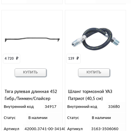
4 720 
₽
139 
₽
КУПИТЬ
КУПИТЬ
Тяга рулевая длинная 452
Шланг тормозной УАЗ
Гибр./Тимкен/Спайсер
Патриот (40,5 см)
(АДС)
Внутренний код
34917
Внутренний код
33680
Статус
В наличии
Статус
В наличии
Артикул
42000.3741-00-3414052-00
Артикул
3163-3506060