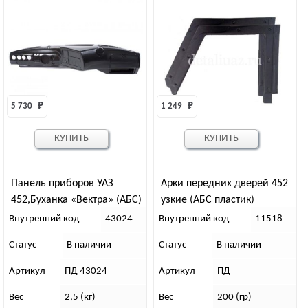
5 730 
₽
1 249 
₽
КУПИТЬ
КУПИТЬ
Панель приборов УАЗ
Арки передних дверей 452
452,Буханка «Вектра» (АБС)
узкие (АБС пластик)
Внутренний код
43024
Внутренний код
11518
Статус
В наличии
Статус
В наличии
Артикул
ПД 43024
Артикул
ПД
Вес
2,5 (кг)
Вес
200 (гр)