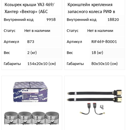
Козырек крыши УАЗ 469/
Кронштейн крепления
Хантер «Вектор» (АБС
запасного колеса РИФ в
пластик)
штатный бампер УАЗ Хантер
Внутренний код
9958
Внутренний код
18820
Статус
Нет в наличии
Статус
Нет в наличии
Артикул
В73
Артикул
RIF469-80001
Вес
2 (кг)
Вес
18 (кг)
Габариты
154х20х10 (см)
Габариты
80х50х10 (см)