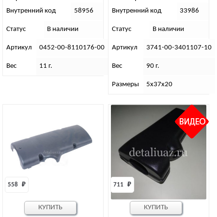
УАЗ-3741
Внутренний код
58956
Внутренний код
33986
Статус
В наличии
Статус
В наличии
Артикул
0452-00-8110176-00
Артикул
3741-00-3401107-10
Вес
11 г.
Вес
90 г.
Размеры
5х37х20
558 
₽
711 
₽
КУПИТЬ
КУПИТЬ