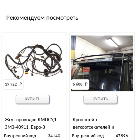
Рекомендуем посмотреть
19 922 
₽
6 600 
₽
КУПИТЬ
КУПИТЬ
Жгут проводов КМПСУД
Кронштейн
ЗМЗ-40911, Евро-3
веткоотсекателей и
светодиодной балки
Внутренний код
34140
Внутренний код
47896