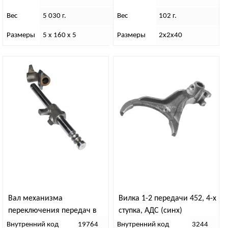
Вес
5 030 г.
Вес
102 г.
Размеры
5 х 160 х 5
Размеры
2х2х40
Вал механизма
Вилка 1-2 передачи 452, 4-х
переключения передач в
ступка, АДС (синх)
сборе “Даймос”
Внутренний код
19764
Внутренний код
3244