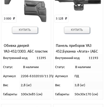
3 000 
₽
5 128 
₽
КУПИТЬ
КУПИТЬ
Обивка дверей
Панель приборов УАЗ
УАЗ-452/3303. АБС пластик
452,Буханка «Агата» (АБС
пластик)
Внутренний код
11395
Внутренний код
11193
Статус
В наличии
Статус
В наличии
Артикул
2206-6102010/11 (ПД)
Артикул
ПД
Вес
2,8 (кг)
Вес
3,8 (кг)
Габариты
100х3х85 (см)
Габариты
50х30х170 (см)