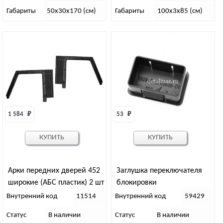
Габариты
50х30х170 (см)
Габариты
100х3х85 (см)
1 584 
₽
53 
₽
КУПИТЬ
КУПИТЬ
Арки передних дверей 452
Заглушка переключателя
широкие (АБС пластик) 2 шт
блокировки
дифференциала
Внутренний код
11514
Внутренний код
59429
Статус
В наличии
Статус
В наличии