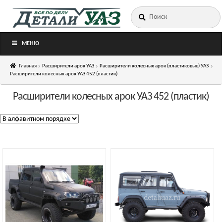
Искать:
Перейти
Перейти
к
к
навигации
содержимому
МЕНЮ
Главная
Расширители арок УАЗ
Расширители колесных арок (пластиковые) УАЗ
Расширители колесных арок УАЗ 452 (пластик)
Расширители колесных арок УАЗ 452 (пластик)