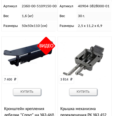
Артикул
2360-00-5109150-00
Артикул
40904-3828000-01
Вес
1,6 (кг)
Вес
30 г.
Размеры
50х50х110 (см)
Размеры
2,5 х 11,2 х 6,9
7 400 
₽
3 814 
₽
КУПИТЬ
КУПИТЬ
Кронштейн крепления
Крышка механизма
лебедки “Спрут” на УАЗ-469,
переключения РК УАЗ 452