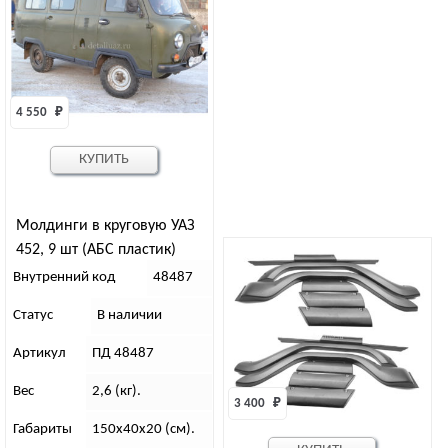
4 550 
₽
КУПИТЬ
Молдинги в круговую УАЗ
452, 9 шт (АБС пластик)
Внутренний код
48487
Статус
В наличии
Артикул
ПД 48487
Вес
2,6 (кг).
3 400 
₽
Габариты
150х40х20 (см).