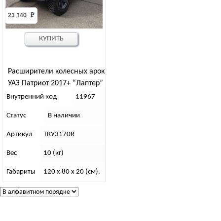
23 140 
₽
КУПИТЬ
Расширители колесных арок
УАЗ Патриот 2017+ “Лаптер”
с одним баком ТКУ3170R
Внутренний код
11967
Статус
В наличии
Артикул
ТКУ3170R
Вес
10 (кг)
Габариты
120 x 80 x 20 (см).