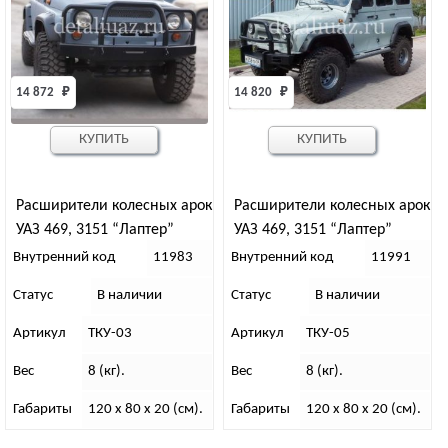
14 872 
₽
14 820 
₽
КУПИТЬ
КУПИТЬ
Расширители колесных арок
Расширители колесных арок
УАЗ 469, 3151 “Лаптер”
УАЗ 469, 3151 “Лаптер”
70/70 (под колеса 29-33 с
70/70 (под колеса 29-33 с
Внутренний код
11983
Внутренний код
11991
нерезаными арками)
резаными арками) ТКУ-05
Статус
В наличии
Статус
В наличии
ТКУ-03
Артикул
ТКУ-03
Артикул
ТКУ-05
Вес
8 (кг).
Вес
8 (кг).
Габариты
120 x 80 x 20 (см).
Габариты
120 x 80 x 20 (см).