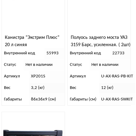
Канистра “Экстрим Плюс”
Полуось заднего моста УАЗ
20 л синяя
3159 Барс, усиленная. ( 2шт)
Внутренний код
55993
Внутренний код
22733
Статус
Нет в наличии
Статус
Нет в наличии
Артикул
XP201S
Артикул
U-AX-RAS-PB-KIT
Вес
3,2 (кг)
Вес
12 (кг)
Габариты
86х36х9 (см)
Габариты (см)
U-AX-RAS-SWKIT