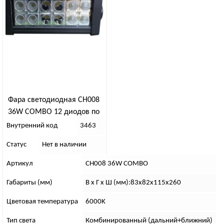
Фара светодиодная CH008
36W COMBO 12 диодов по
3W
Внутренний код
3463
Статус
Нет в наличии
Артикул
CH008 36W COMBO
Габариты (мм)
В х Г х Ш (мм):83х82х115х260
Цветовая температура
6000K
Тип света
Комбинированный (дальний+ближний)