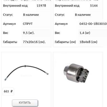
Хантер
Внутренний код
15978
Внутренний код
5144
Статус
В наличии
Статус
В наличии
Артикул
СПРУТ
Артикул
0452-00-1803010
Вес
9,5 (кг).
Вес
1,4 (кг)
Габариты
77х20х16 (см).
Габариты (см)
18х4х8 (см)
663 
₽
КУПИТЬ