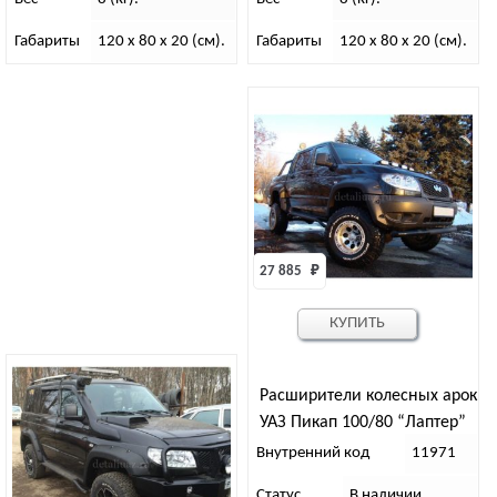
Габариты
120 x 80 x 20 (см).
Габариты
120 x 80 x 20 (см).
27 885 
₽
КУПИТЬ
Расширители колесных арок
УАЗ Пикап 100/80 “Лаптер”
ТКУ-31P
Внутренний код
11971
Статус
В наличии