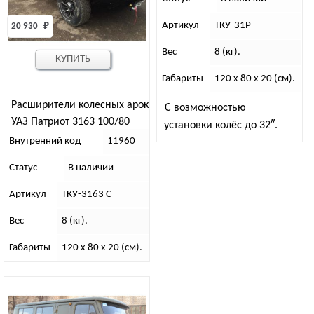
Артикул
ТКУ-31P
20 930 
₽
Вес
8 (кг).
КУПИТЬ
Габариты
120 x 80 x 20 (см).
Расширители колесных арок
С возможностью
УАЗ Патриот 3163 100/80
установки колёс до 32″.
“Лаптер” /дорестайл/
Внутренний код
11960
ТКУ-3163 С
Статус
В наличии
Артикул
ТКУ-3163 С
Вес
8 (кг).
Габариты
120 x 80 x 20 (см).