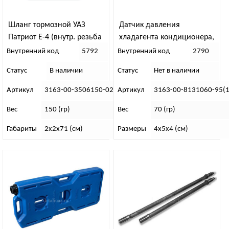
Шланг тормозной УАЗ
Датчик давления
Патриот Е-4 (внутр. резьба
хладагента кондиционера,
d-10 мм) (завод)
DIAVIA 043118/1
Внутренний код
5792
Внутренний код
2790
Статус
В наличии
Статус
Нет в наличии
Артикул
3163-00-3506150-02
Артикул
3163-00-8131060-95(1
Вес
150 (гр)
Вес
70 (гр)
Габариты
2х2х71 (см)
Размеры
4х5х4 (см)