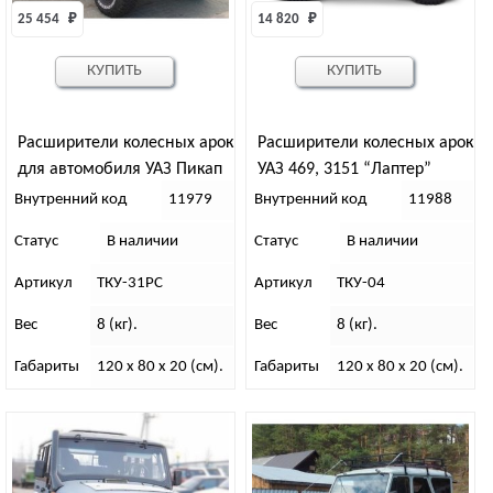
25 454 
₽
14 820 
₽
КУПИТЬ
КУПИТЬ
Расширители колесных арок
Расширители колесных арок
для автомобиля УАЗ Пикап
УАЗ 469, 3151 “Лаптер”
100/80 “Лаптер” /
105/95 (под колеса 33-36 с
Внутренний код
11979
Внутренний код
11988
дорестайл/ ТКУ-31PС
резанными арками) ТКУ-04
Статус
В наличии
Статус
В наличии
Артикул
ТКУ-31PС
Артикул
ТКУ-04
Вес
8 (кг).
Вес
8 (кг).
Габариты
120 x 80 x 20 (см).
Габариты
120 x 80 x 20 (см).