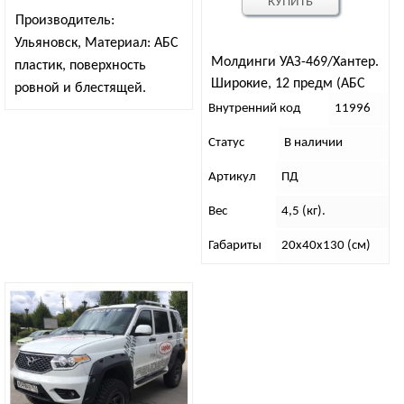
КУПИТЬ
Производитель:
Ульяновск, Материал: АБС
Молдинги УАЗ-469/Хантер.
пластик, поверхность
Широкие, 12 предм (АБС
ровной и блестящей.
пластик)
Внутренний код
11996
Статус
В наличии
Артикул
ПД
Вес
4,5 (кг).
Габариты
20х40х130 (см)