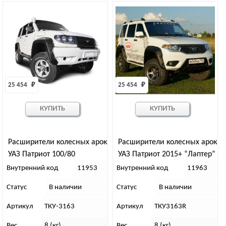
25 454 
₽
25 454 
₽
КУПИТЬ
КУПИТЬ
Расширители колесных арок
Расширители колесных арок
УАЗ Патриот 100/80
УАЗ Патриот 2015+ “Лаптер”
“Лаптер” /дорестайл/
с двумя баками ТКУ3163R
Внутренний код
11953
Внутренний код
11963
ТКУ-3163
Статус
В наличии
Статус
В наличии
Артикул
ТКУ-3163
Артикул
ТКУ3163R
Вес
8 (кг).
Вес
8 (кг).