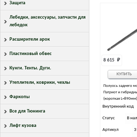
Защита
Лебедки, аксессуары, запчасти для
лебедок
Расширители арок
Пластиковый обвес
8 615 
₽
Кунги. Тенты. Дуги.
КУПИТЬ
Утеплители, коврики, чехлы
Полуось заднего м
Патриот и гибридн
Фаркопы
(короткая L=890мм
Внутренний код
Все для Тюнинга
Статус
В на
Лифт кузова
Артикул
3