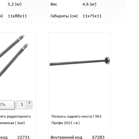
5,2 (кг)
Вес
4,6 (кг)
м)
11х88х11
Габариты (см)
11х75х11
ИТЬ
его редукторного
Полуось заднего моста ( УАЗ
иленная ( 2шт)
Профи 2021 г.в.)
 код
22731
Внутренний код
67283