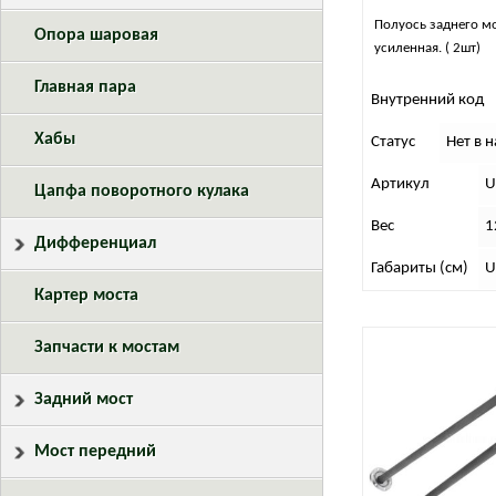
Полуось заднего мо
Опора шаровая
усиленная. ( 2шт)
Главная пара
Внутренний код
Хабы
Статус
Нет в 
Артикул
U
Цапфа поворотного кулака
Вес
1
Дифференциал
Габариты (см)
U
Картер моста
Запчасти к мостам
Задний мост
Мост передний