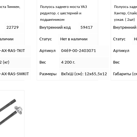
ста Тимкен,
Полуось заднего моста УАЗ
Полуось задн
редуктор. с шестерней и
Хантер, Спай
подшипником
узкая. ( 2шт)
22729
Внутренний код
59417
Внутренний
наличии
Статус
Нет в наличии
Статус
Н
-AX-RAS-TKIT
Артикул
0469-00-2403071
Артикул
2 (кг)
Вес
4 200 г.
Вес
-AX-RAS-SWKIT
Размеры
ВхГхШ (см): 12х65,5х12
Габариты (с