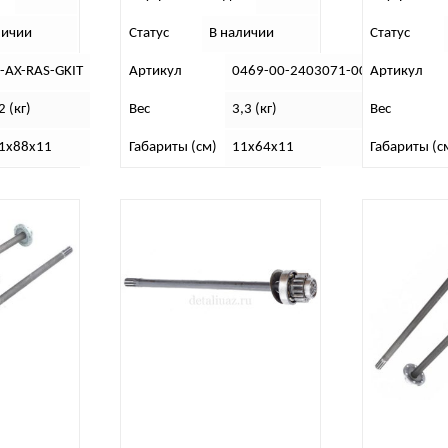
личии
Статус
В наличии
Статус
-AX-RAS-GKIT
Артикул
0469-00-2403071-00
Артикул
2 (кг)
Вес
3,3 (кг)
Вес
1х88х11
Габариты (см)
11х64х11
Габариты (с