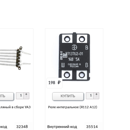
198 
₽
ИТЬ
КУПИТЬ
ляный в сборе УАЗ
Реле интегральное (Я112 А12)
 код
32348
Внутренний код
35514