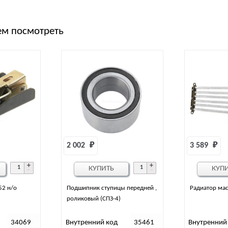
м посмотреть
2 002 
₽
3 589 
₽
КУПИТЬ
КУП
52 н/о
Подшипник ступицы передней ,
Радиатор мас
роликовый (СПЗ-4)
34069
Внутренний код
35461
Внутренний