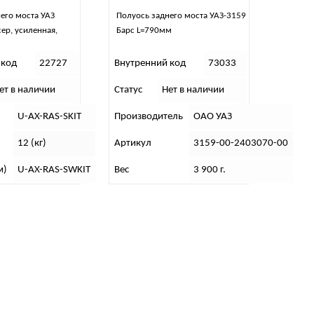
его моста УАЗ
Полуось заднего моста УАЗ-3159
сер, усиленная,
Барс L=790мм
 код
22727
Внутренний код
73033
ет в наличии
Статус
Нет в наличии
U-AX-RAS-SKIT
Производитель
ОАО УАЗ
12 (кг)
Артикул
3159-00-2403070-00
м)
U-AX-RAS-SWKIT
Вес
3 900 г.