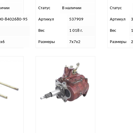
личии
Статус
В наличии
Статус
00-8402680-95
Артикул
537909
Артикул
Вес
1 018 г.
Вес
1
1х6
Размеры
7х7х2
Размеры