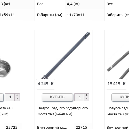
,3 (кг)
Вес
4,4 (кг)
Вес
1х89х11
Габариты (см)
11х73х11
Габариты (с
4 249 
₽
19 419 
₽
КУПИТЬ
КУП
ста УАЗ,
Полуось заднего редукторного
Полуось задн
( 2шт)
моста УАЗ (L=640 мм)
моста УАЗ, ус
22722
Внутренний код
22715
Внутренний