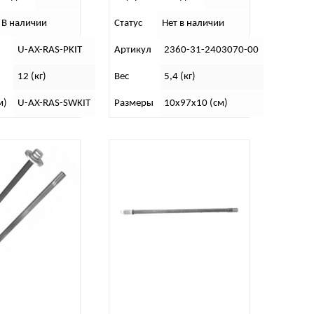
В наличии
Статус
Нет в наличии
U-AX-RAS-PKIT
Артикул
2360-31-2403070-00
12 (кг)
Вес
5,4 (кг)
м)
U-AX-RAS-SWKIT
Размеры
10х97х10 (см)