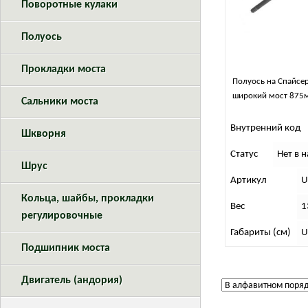
Поворотные кулаки
Полуось
Прокладки моста
Полуось на Спайсер
широкий мост 875м
Сальники моста
Внутренний код
Шкворня
Статус
Нет в 
Шрус
Артикул
U
Кольца, шайбы, прокладки
Вес
1
регулировочные
Габариты (см)
U
Подшипник моста
Двигатель (андория)