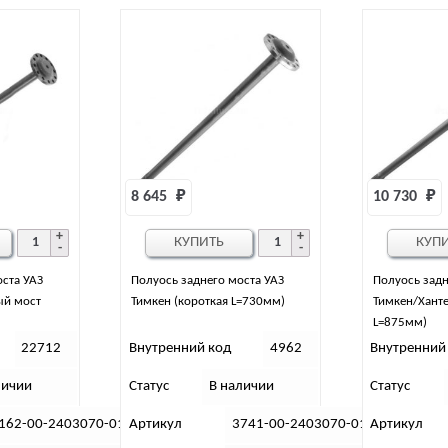
8 645 
₽
10 730 
₽
КУПИТЬ
КУП
оста УАЗ
Полуось заднего моста УАЗ
Полуось задн
ый мост
Тимкен (короткая L=730мм)
Тимкен/Ханте
)
L=875мм)
22712
Внутренний код
4962
Внутренний
личии
Статус
В наличии
Статус
162-00-2403070-01
Артикул
3741-00-2403070-01
Артикул