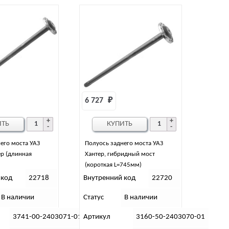
6 727 
₽
ИТЬ
КУПИТЬ
его моста УАЗ
Полуось заднего моста УАЗ
р (длинная
Хантер, гибридный мост
(короткая L=745мм)
 код
22718
Внутренний код
22720
В наличии
Статус
В наличии
3741-00-2403071-01
Артикул
3160-50-2403070-01