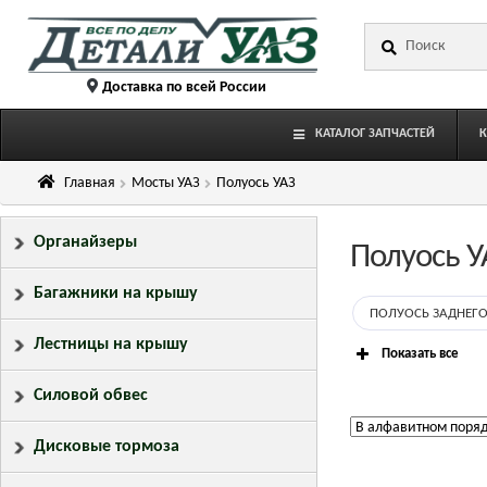
Перейти
Перейти
Искать:
к
к
навигации
содержимому
Доставка по всей России
КАТАЛОГ ЗАПЧАСТЕЙ
Главная
Мосты УАЗ
Полуось УАЗ
Органайзеры
Полуось У
Багажники на крышу
ПОЛУОСЬ ЗАДНЕГО
Лестницы на крышу
Показать все
Силовой обвес
Дисковые тормоза