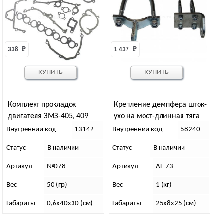
338 
₽
1 437 
₽
КУПИТЬ
КУПИТЬ
Комплект прокладок
Крепление демпфера шток-
двигателя ЗМЗ-405, 409
ухо на мост-длинная тяга
ЕВРО-3 “АДС” (16 шт.)
Внутренний код
13142
Внутренний код
58240
Статус
В наличии
Статус
В наличии
Артикул
№078
Артикул
АГ-73
Вес
50 (гр)
Вес
1 (кг)
Габариты
0,6х40х30 (см)
Габариты
25х8х25 (см)