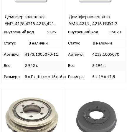
Демпфер коленвала
Демпфер коленвала
УМЗ-4178,4215,4218,421.
УМЗ-4213 , 4216 ЕВРО-3
Внутренний код
2129
Внутренний код
35020
Статус
В наличии
Статус
В наличии
Артикул
4173.1005070-11
Артикул
4213.1005070
Вес
2 942 г.
Вес
3 194 г.
Размеры
В х Г х Ш (см): 16х16х40
Размеры
5 х 19 х 17,5