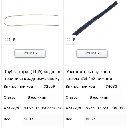
445 
₽
44 
₽
КУПИТЬ
КУПИТЬ
Трубка торм. (1145) медн. от
Уплотнитель опускного
тройника к заднему левому
стекла УАЗ 452 нижний
тормозу УАЗ 3163 (409 дв.)
(бархотка короткая)
Внутренний код
32859
Внутренний код
34033
инж.(d-5)
Статус
В наличии
Статус
В наличии
Артикул
3162-00-3506110-10
Артикул
3741-00-6103480-00
Вес
100 г.
Вес
305 г.