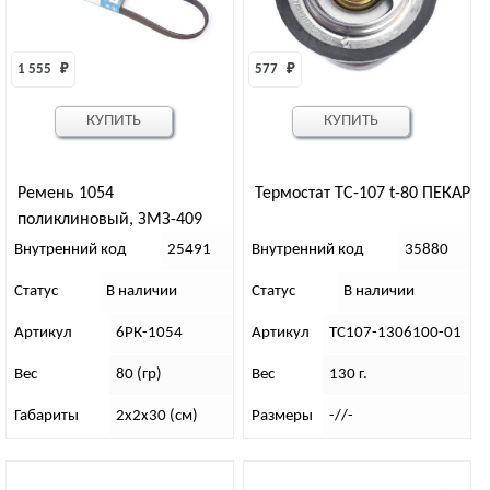
1 555 
₽
577 
₽
КУПИТЬ
КУПИТЬ
Ремень 1054
Термостат ТС-107 t-80 ПЕКАР
поликлиновый, ЗМЗ-409
(6РК-1054) BOSCH
Внутренний код
25491
Внутренний код
35880
Статус
В наличии
Статус
В наличии
Артикул
6РК-1054
Артикул
ТС107-1306100-01
Вес
80 (гр)
Вес
130 г.
Габариты
2х2х30 (см)
Размеры
-//-