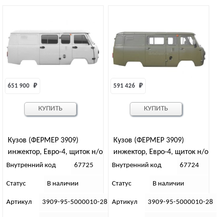
651 900 
₽
591 426 
₽
КУПИТЬ
КУПИТЬ
Кузов (ФЕРМЕР 3909)
Кузов (ФЕРМЕР 3909)
инжектор, Евро-4, щиток н/о
инжектор, Евро-4, щиток н/о
белая ночь (7мест, стол)
защитный
Внутренний код
67725
Внутренний код
67724
Статус
В наличии
Статус
В наличии
Артикул
3909-95-5000010-28(20)
Артикул
3909-95-5000010-28