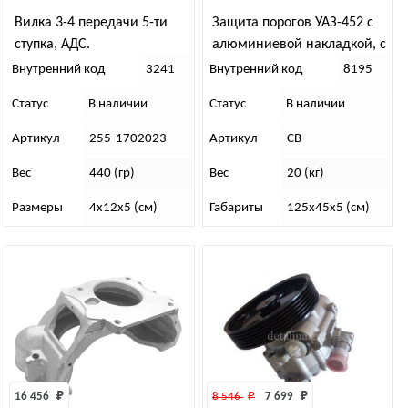
Вилка 3-4 передачи 5-ти
Защита порогов УАЗ-452 с
ступка, АДС.
алюминиевой накладкой, с
защитой бензобаков
Внутренний код
3241
Внутренний код
8195
Статус
В наличии
Статус
В наличии
Артикул
255-1702023
Артикул
СВ
Вес
440 (гр)
Вес
20 (кг)
Размеры
4х12х5 (см)
Габариты
125х45х5 (см)
16 456 
₽
8 546 
₽
7 699 
₽