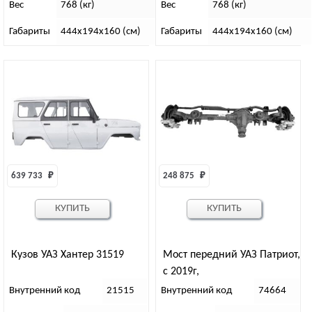
Вес
768 (кг)
Вес
768 (кг)
Габариты
444х194х160 (см)
Габариты
444х194х160 (см)
639 733 
₽
248 875 
₽
КУПИТЬ
КУПИТЬ
Кузов УАЗ Хантер 31519
Мост передний УАЗ Патриот,
с 2019г,
спайсер,колея1600мм,гл.пар
Внутренний код
21515
Внутренний код
74664
а37/8, диск.тор.”82″