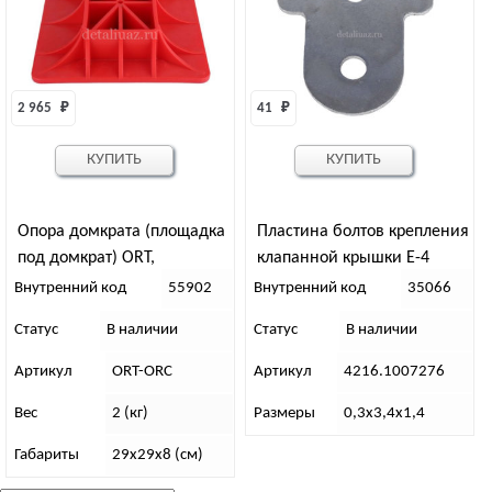
2 965 
₽
41 
₽
КУПИТЬ
КУПИТЬ
Опора домкрата (площадка
Пластина болтов крепления
под домкрат) ORT,
клапанной крышки Е-4
290х290х80 мм, Tplus
(большая)
Внутренний код
55902
Внутренний код
35066
Статус
В наличии
Статус
В наличии
Артикул
ORT-ORC
Артикул
4216.1007276
Вес
2 (кг)
Размеры
0,3х3,4х1,4
Габариты
29х29х8 (см)