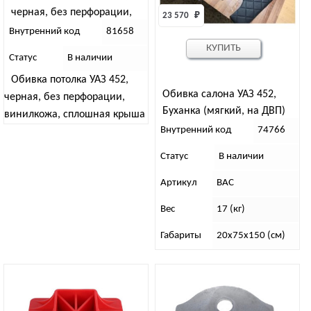
черная, без перфорации,
23 570 
₽
винилкожа
Внутренний код
81658
КУПИТЬ
Статус
В наличии
Обивка потолка УАЗ 452,
Обивка салона УАЗ 452,
черная, без перфорации,
Буханка (мягкий, на ДВП)
винилкожа, сплошная крыша
“стеганый ромб” комплект
Внутренний код
74766
Статус
В наличии
Артикул
ВАС
Вес
17 (кг)
Габариты
20х75х150 (см)