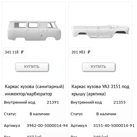
341 118 
₽
201 983 
₽
КУПИТЬ
КУПИТЬ
Каркас кузова (санитарный)
Каркас кузова УАЗ 3151 под
инжектор/карбюратор
крышу (арктика)
белая ночь(аналог 3962-56-
Внутренний код
21391
Внутренний код
21355
5000014-20)
Статус
В наличии
Статус
В наличии
Артикул
3962-00-5000014-94
Артикул
3151-40-5000014-91