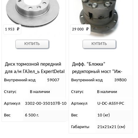
1 953 
₽
29 000 
₽
КУПИТЬ
КУПИТЬ
Диск тормозной передний
Дифф. “Блокка”
для а/м ГАЗел_ь ExpertDetal
редукторный мост “Иж-
Техно”
Внутренний код
59007
Внутренний код
39800
Статус
В наличии
Статус
В наличии
Артикул
3302-00-3501078-10
Артикул
U-DC-ASSY-PC
Вес
6 500 г.
Вес
10 (кг)
Габариты
21х21х21 (см)