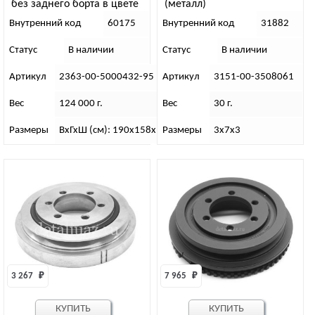
без заднего борта в цвете
(металл)
под заказ по наличию !
Внутренний код
60175
Внутренний код
31882
Статус
В наличии
Статус
В наличии
Артикул
2363-00-5000432-95
Артикул
3151-00-3508061
Вес
124 000 г.
Вес
30 г.
Размеры
ВхГхШ (см): 190х158х90
Размеры
3х7х3
3 267 
₽
7 965 
₽
КУПИТЬ
КУПИТЬ