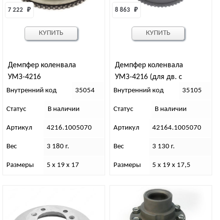
7 222 
₽
8 863 
₽
КУПИТЬ
КУПИТЬ
Демпфер коленвала
Демпфер коленвала
УМЗ-4216
УМЗ-4216 (для дв. с
поликлиновым ремнём)
Внутренний код
35054
Внутренний код
35105
Статус
В наличии
Статус
В наличии
Артикул
4216.1005070
Артикул
42164.1005070
Вес
3 180 г.
Вес
3 130 г.
Размеры
5 х 19 х 17
Размеры
5 х 19 х 17,5