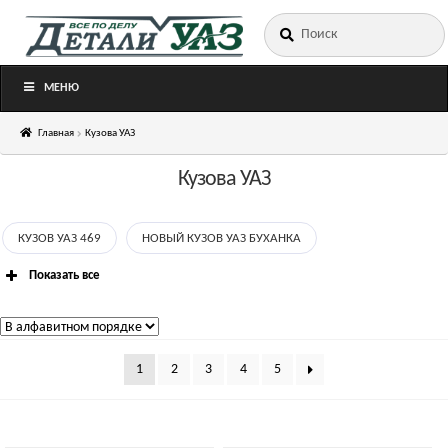
Искать:
Перейти
Перейти
к
к
навигации
содержимому
МЕНЮ
Главная
Кузова УАЗ
Кузова УАЗ
КУЗОВ УАЗ 469
НОВЫЙ КУЗОВ УАЗ БУХАНКА
Показать все
1
2
3
4
5