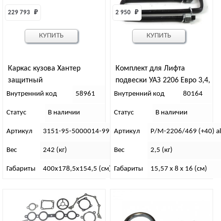
229 793 
₽
2 950 
₽
КУПИТЬ
КУПИТЬ
Каркас кузова Хантер
Комплект для Лифта
защитный
подвески УАЗ 2206 Евро 3,4,
УАЗ 469 40 мм Алюминий
Внутренний код
58961
Внутренний код
80164
Статус
В наличии
Статус
В наличии
Артикул
3151-95-5000014-99
Артикул
Р/М-2206/469 (+40) a
Вес
242 (кг)
Вес
2,5 (кг)
Габариты
400х178,5х154,5 (см)
Габариты
15,57 x 8 x 16 (см)