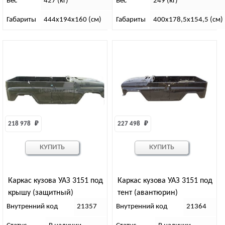
Вес
427 (кг)
Вес
249 (кг)
Габариты
444х194х160 (см)
Габариты
400х178,5х154,5 (см)
218 978 
₽
227 498 
₽
КУПИТЬ
КУПИТЬ
Каркас кузова УАЗ 3151 под
Каркас кузова УАЗ 3151 под
крышу (защитный)
тент (авантюрин)
Внутренний код
21357
Внутренний код
21364