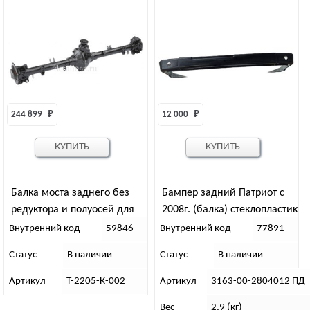
244 899 
₽
12 000 
₽
КУПИТЬ
КУПИТЬ
Балка моста заднего без
Бампер задний Патриот с
редуктора и полуосей для
2008г. (балка) стеклопластик
3944-2400012
Внутренний код
59846
Внутренний код
77891
Статус
В наличии
Статус
В наличии
Артикул
Т-2205-К-002
Артикул
3163-00-2804012 ПД
Вес
2,9 (кг)