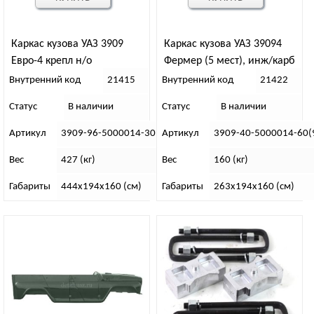
Каркас кузова УАЗ 3909
Каркас кузова УАЗ 39094
Евро-4 крепл н/о
Фермер (5 мест), инж/карб
(защитный)
(защитный)
Внутренний код
21415
Внутренний код
21422
Статус
В наличии
Статус
В наличии
Артикул
3909-96-5000014-30
Артикул
3909-40-5000014-60(
Вес
427 (кг)
Вес
160 (кг)
Габариты
444х194х160 (см)
Габариты
263х194х160 (см)