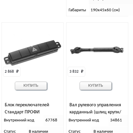
Габариты
190х45х60 (см)
2 868 
₽
3 832 
₽
КУПИТЬ
КУПИТЬ
Блок переключателей
Вал рулевого управления
Стандарт ПРОФИ
карданный (шлиц крупн/
крупн) (АДС)
Внутренний код
67768
Внутренний код
34861
Статус
В наличии
Статус
В наличии