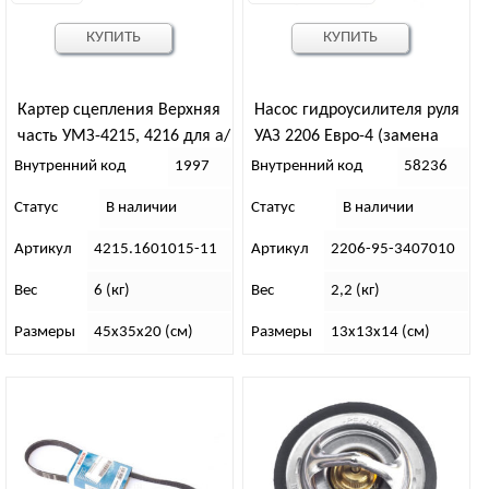
КУПИТЬ
КУПИТЬ
Картер сцепления Верхняя
Насос гидроусилителя руля
часть УМЗ-4215, 4216 для а/
УАЗ 2206 Евро-4 (замена
м Газел_ь н/о
насоса ШНКФ 453.471.015)
Внутренний код
1997
Внутренний код
58236
Статус
В наличии
Статус
В наличии
Артикул
4215.1601015-11
Артикул
2206-95-3407010
Вес
6 (кг)
Вес
2,2 (кг)
Размеры
45х35х20 (см)
Размеры
13х13х14 (см)