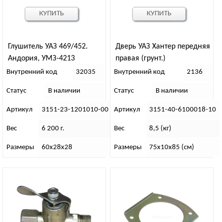
КУПИТЬ
КУПИТЬ
Глушитель УАЗ 469/452.
Дверь УАЗ Хантер передняя
Андория, УМЗ-4213
правая (грунт.)
(Н.Новгород)
Внутренний код
32035
Внутренний код
2136
Статус
В наличии
Статус
В наличии
Артикул
3151-23-1201010-00
Артикул
3151-40-6100018-10
Вес
6 200 г.
Вес
8,5 (кг)
Размеры
60х28х28
Размеры
75х10х85 (см)