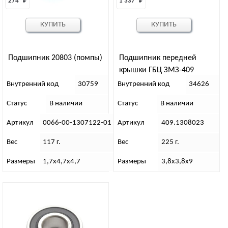
274 
₽
1 337 
₽
КУПИТЬ
КУПИТЬ
Подшипник 20803 (помпы)
Подшипник передней
крышки ГБЦ ЗМЗ-409
Внутренний код
30759
Внутренний код
34626
Статус
В наличии
Статус
В наличии
Артикул
0066-00-1307122-01
Артикул
409.1308023
Вес
117 г.
Вес
225 г.
Размеры
1,7х4,7х4,7
Размеры
3,8х3,8х9