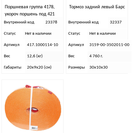
Поршневая группа 4178,
Тормоз задний левый Барс
укороч поршень под 421
шатун
Внутренний код
23378
Внутренний код
32337
Статус
Нет в наличии
Статус
Нет в наличии
Артикул
417.1000114-10
Артикул
3159-00-3502011-00
Вес
12,6 (кг)
Вес
4 760 г.
Габариты
20х9х20 (см)
Размеры
30х10х30