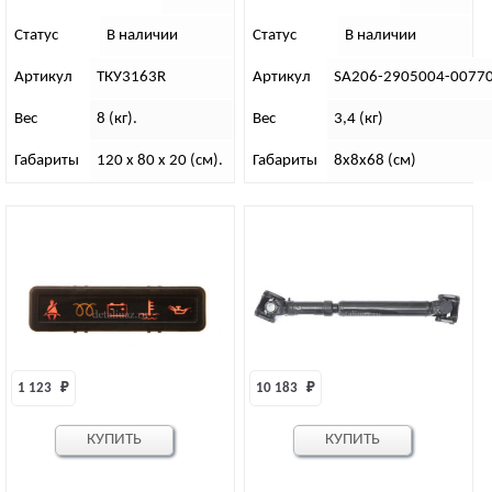
“Шток-Авто” TrofiLift
Статус
В наличии
Статус
В наличии
Артикул
ТКУ3163R
Артикул
SA206-2905004-0077
Вес
8 (кг).
Вес
3,4 (кг)
Габариты
120 x 80 x 20 (см).
Габариты
8х8х68 (см)
1 123 
₽
10 183 
₽
КУПИТЬ
КУПИТЬ