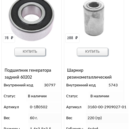
78 
₽
288 
₽
КУПИТЬ
КУПИТЬ
Подшипник генератора
Шарнир
задний 60202
резинометаллический
малый (сайлентблок)
Внутренний код
30797
Внутренний код
5743
г.Киров
Статус
В наличии
Статус
В наличии
Артикул
0-180502
Артикул
3160-00-2909027-01
Вес
60 г.
Вес
220 (гр)