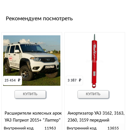
Рекомендуем посмотреть
25 454 
₽
3 387 
₽
КУПИТЬ
КУПИТЬ
Расширители колесных арок
Амортизатор УАЗ 3162, 3163,
УАЗ Патриот 2015+ “Лаптер”
2360, 3159 передний
с двумя баками ТКУ3163R
масляный лифт +70 мм
Внутренний код
11963
Внутренний код
13655