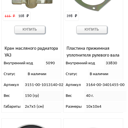
115 
₽
108 
₽
398 
₽
КУПИТЬ
КУПИТЬ
Кран масляного радиатора
Пластина прижимная
УАЗ
уплотнителя рулевого вала
Патриот
Внутренний код
5090
Внутренний код
33830
Статус
В наличии
Статус
В наличии
Артикул
3151-00-1013140-02
Артикул
3164-00-3401455-00
Вес
150 (гр)
Вес
40 г.
Габариты
2х7х5 (см)
Размеры
10х10х4