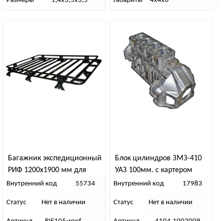
Размеры
1,4х3,5х3,5
Габариты
4х4х6
Багажник экспедиционный
Блок цилиндров ЗМЗ-410
РИФ 1200х1900 мм для
УАЗ 100мм. с картером
Toyota Land Cruiser 100/105
Внутренний код
55734
Внутренний код
17983
Статус
Нет в наличии
Статус
Нет в наличии