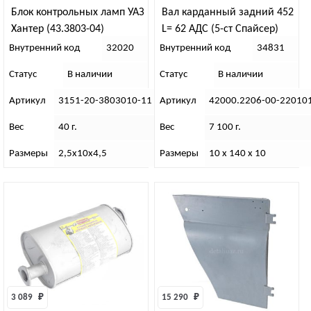
Блок контрольных ламп УАЗ
Вал карданный задний 452
Хантер (43.3803-04)
L= 62 АДС (5-ст Спайсер)
Внутренний код
32020
Внутренний код
34831
Статус
В наличии
Статус
В наличии
Артикул
3151-20-3803010-11
Артикул
42000.2206-00-22010
Вес
40 г.
Вес
7 100 г.
Размеры
2,5х10х4,5
Размеры
10 х 140 х 10
3 089 
₽
15 290 
₽