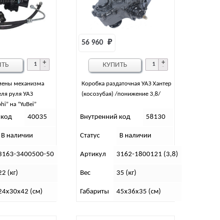
56 960 
₽
ИТЬ
КУПИТЬ
мены механизма
Коробка раздаточная УАЗ Хантер
ля руля УАЗ
(косозубая) /понижение 3,8/
hi” на “YuBei”
 код
40035
Внутренний код
58130
В наличии
Статус
В наличии
3163-3400500-50
Артикул
3162-1800121 (3,8)
22 (кг)
Вес
35 (кг)
24х30х42 (см)
Габариты
45х36х35 (см)