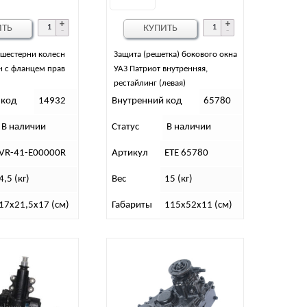
ИТЬ
КУПИТЬ
 шестерни колесн
Защита (решетка) бокового окна
н с фланцем прав
УАЗ Патриот внутренняя,
рестайлинг (левая)
 код
14932
Внутренний код
65780
В наличии
Статус
В наличии
VR-41-E00000R
Артикул
ЕТЕ 65780
4,5 (кг)
Вес
15 (кг)
17х21,5х17 (см)
Габариты
115х52х11 (см)