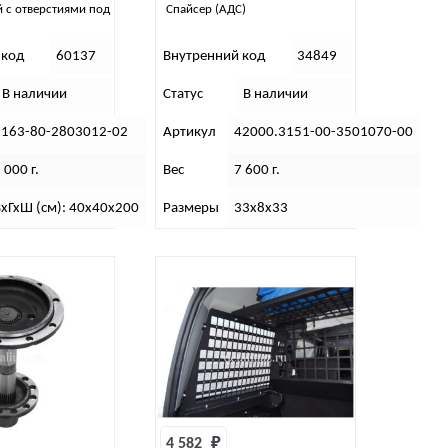
й с отверстиями под
Спайсер (АДС)
 код
60137
Внутренний код
34849
В наличии
Статус
В наличии
3163-80-2803012-02
Артикул
42000.3151-00-3501070-00
 000 г.
Вес
7 600 г.
хГхШ (см): 40х40х200
Размеры
33х8х33
4 582 
₽