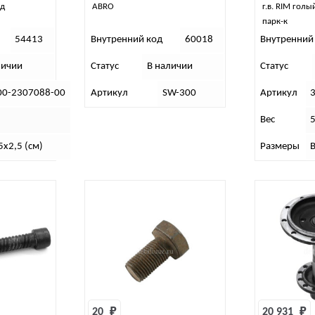
ед
ABRO
г.в. RIM голы
парк-к
54413
Внутренний код
60018
Внутренний
личии
Статус
В наличии
Статус
00-2307088-00
Артикул
SW-300
Артикул
)
Вес
5
5х2,5 (см)
Размеры
В
20 
₽
20 931 
₽