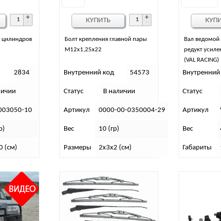
КУПИТЬ
КУП
а цилиндров
Болт крепления главной пары
Вал ведомой
М12х1,25х22
редукт усиле
(VAL RACING)
2834
Внутренний код
54573
Внутренний
личии
Статус
В наличии
Статус
003050-10
Артикул
0000-00-0350004-29
Артикул
р)
Вес
10 (гр)
Вес
0 (см)
Размеры
2х3х2 (см)
Габариты