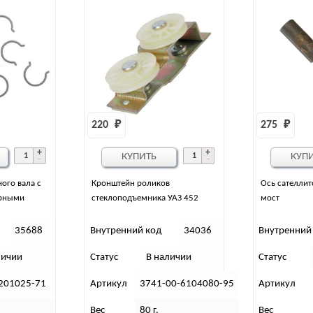
220 
₽
275 
₽
КУПИТЬ
КУП
ого вала с
Кронштейн роликов
Ось сателлит
орными
стеклоподъемника УАЗ 452
мост
35688
Внутренний код
34036
Внутренний
личии
Статус
В наличии
Статус
201025-71
Артикул
3741-00-6104080-95
Артикул
Вес
80 г.
Вес