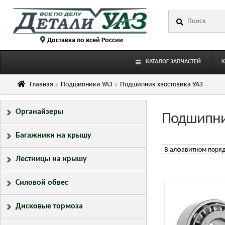
Перейти
Перейти
Искать:
к
к
навигации
содержимому
Доставка по всей России
КАТАЛОГ ЗАПЧАСТЕЙ
Главная
Подшипники УАЗ
Подшипник хвостовика УАЗ
Органайзеры
Подшипни
Багажники на крышу
Лестницы на крышу
Силовой обвес
Дисковые тормоза