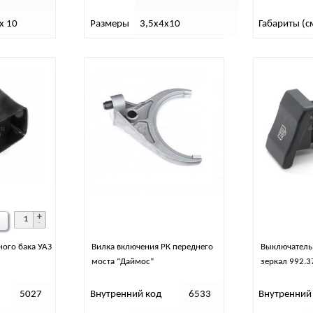
 х 10
Размеры
3,5х4х10
Габариты (с
ного бака УАЗ
Вилка включения РК переднего
Выключатель
моста “Даймос”
зеркал 992.3
5027
Внутренний код
6533
Внутренний