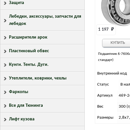
Защита
Лебедки, аксессуары, запчасти для
лебедок
1 197 
₽
Расширители арок
КУПИТЬ
Пластиковый обвес
Подшипник 6-7606
стандарт)
Кунги. Тенты. Дуги.
Внутренний код
Утеплители, коврики, чехлы
Статус
В на
Фаркопы
Артикул
469-
Все для Тюнинга
Вес
300 (г
Размеры
2,8х7
Лифт кузова