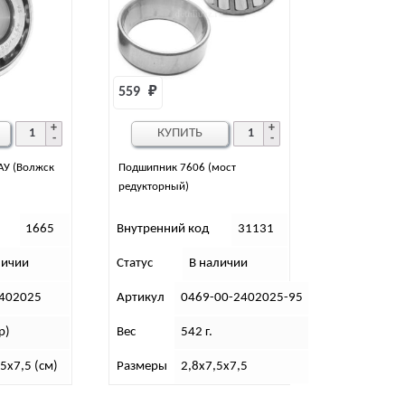
559 
₽
КУПИТЬ
АУ (Волжск
Подшипник 7606 (мост
редукторный)
1665
Внутренний код
31131
личии
Статус
В наличии
2402025
Артикул
0469-00-2402025-95
р)
Вес
542 г.
,5х7,5 (см)
Размеры
2,8х7,5х7,5