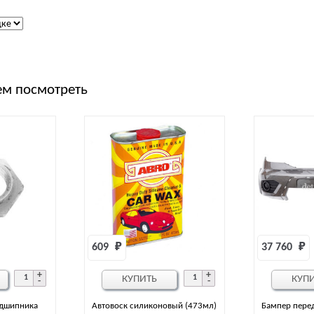
м посмотреть
609 
₽
37 760 
₽
КУПИТЬ
КУП
одшипника
Автовоск силиконовый (473мл)
Бампер перед