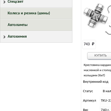
Спецсвет
Колеса и резина (шины)
Автолампы
Автохимия
743 
₽
КУПИТЬ
Крестовина карданн
масленкой и стоп
кольцами (КиТ)
Внутренний код
Статус
В на
Артикул
TKU-2
Вес
740 г.