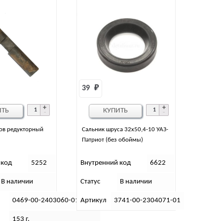
39 
₽
ИТЬ
КУПИТЬ
ов редукторный
Сальник шруса 32х50,4-10 УАЗ-
Патриот (без обоймы)
 код
5252
Внутренний код
6622
В наличии
Статус
В наличии
0469-00-2403060-01
Артикул
3741-00-2304071-01
153 г.