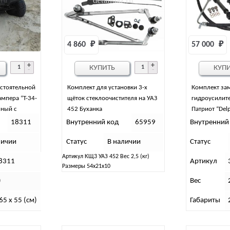
4 860 
₽
57 000 
₽
КУПИТЬ
КУП
остоятельной
Комплект для установки 3-х
Комплект за
ампера “Т-34-
щёток стеклоочистителя на УАЗ
гидроусилите
нный с
452 Буханка
Патриот “Delp
Патриот,
18311
Внутренний код
65959
Внутренний
личии
Статус
В наличии
Статус
Артикул КЩ3 УАЗ 452 Вес 2,5 (кг)
8311
Артикул
Размеры 54х21х10
)
Вес
65 x 55 (см)
Габариты