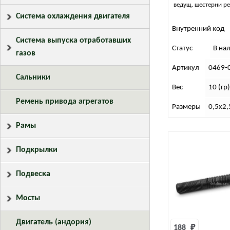
ведущ. шестерни р
Система охлаждения двигателя
Внутренний код
Система выпуска отработавших
Статус
В на
газов
Артикул
0469-
Сальники
Вес
10 (гр
Ремень привода агрегатов
Размеры
0,5х2,
Рамы
Подкрылки
Подвеска
Мосты
Двигатель (андория)
188 
₽