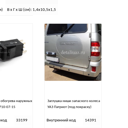
м)
В х Г х Ш (см): 1,4х10,5х1,5
 обогрева наружных
Заглушка ниши запасного колеса
710-07-15
УАЗ Патриот (под покраску)
 код
33199
Внутренний код
14391