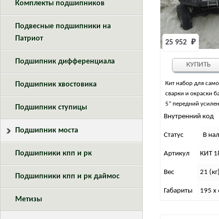
Комплекты подшипников
Подвесные подшипники на
Патриот
25 952 
₽
Подшипник дифференциала
КУПИТЬ
Кит набор для сам
Подшипник хвостовика
сварки и окраски б
5” передний усиле
Подшипник ступицы
кенгурином на УАЗ 
Внутренний код
сталь 3, 4, 6 мм
Подшипник моста
Статус
В на
Подшипники кпп и рк
Артикул
КИТ 1
Вес
21 (кг
Подшипники кпп и рк даймос
Габариты
195 x 
Метизы