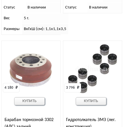
Статус
В наличии
Статус
В наличии
Вес
5 г.
Размеры
ВхГхШ (см): 1,1х1,1х3,5
4 180 
₽
3 796 
₽
КУПИТЬ
КУПИТЬ
Барабан тормозной 3302
Гидротолкатель ЗМЗ (лег.
(АДС) задний
конструкция)