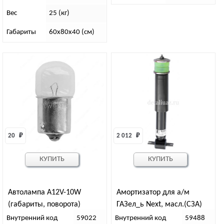
Вес
25 (кг)
Габариты
60х80х40 (см)
20 
₽
2 012 
₽
КУПИТЬ
КУПИТЬ
Автолампа А12V-10W
Амортизатор для а/м
(габариты, поворота)
ГАЗел_ь Next, масл.(СЗА)
Внутренний код
59022
Внутренний код
59488