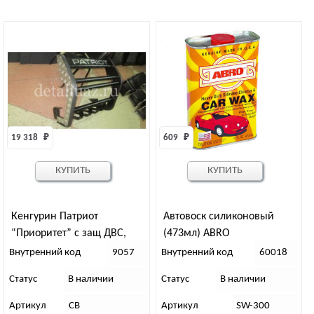
19 318 
₽
609 
₽
КУПИТЬ
КУПИТЬ
Кенгурин Патриот
Автовоск силиконовый
“Приоритет” с защ ДВС,
(473мл) ABRO
алюм накл (до рест)
Внутренний код
9057
Внутренний код
60018
Статус
В наличии
Статус
В наличии
Артикул
СВ
Артикул
SW-300