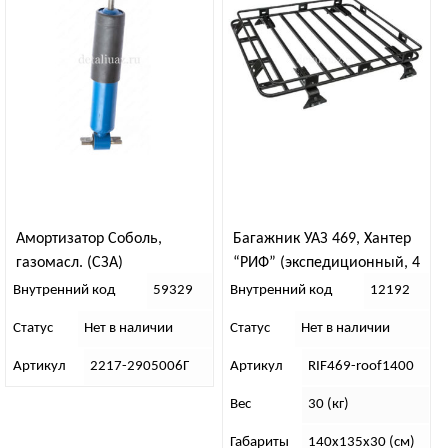
Амортизатор Соболь,
Багажник УАЗ 469, Хантер
газомасл. (СЗА)
“РИФ” (экспедиционный, 4
опоры)
Внутренний код
59329
Внутренний код
12192
Статус
Нет в наличии
Статус
Нет в наличии
Артикул
2217-2905006Г
Артикул
RIF469-roof1400
Вес
30 (кг)
Габариты
140х135х30 (см)