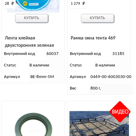
28 
₽
1 279 
₽
КУПИТЬ
КУПИТЬ
Лента клейкая
Рамка окна тента 469
двухсторонняя зеленая
(8мх5мм) ABRO MASTERS
Внутренний код
60037
Внутренний код
31185
Статус
В наличии
Статус
В наличии
Артикул
BE-8mm-5M
Артикул
0469-00-6003030-00
Вес
800 г.