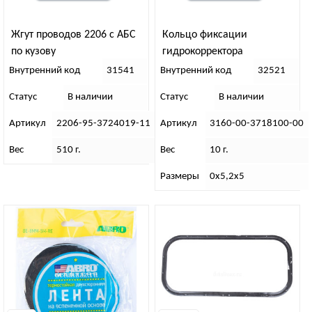
Жгут проводов 2206 с АБС
Кольцо фиксации
по кузову
гидрокорректора
Внутренний код
31541
Внутренний код
32521
Статус
В наличии
Статус
В наличии
Артикул
2206-95-3724019-11
Артикул
3160-00-3718100-00
Вес
510 г.
Вес
10 г.
Размеры
0х5,2х5