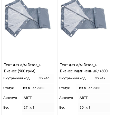
Тент для а/м Газел_ь
Тент для а/м Газел_ь
Бизнес (900 гр/м)
Бизнес /удлиненный/ (600
гр/м)
Внутренний код
39746
Внутренний код
39742
Статус
Нет в наличии
Статус
Нет в наличии
Артикул
АВТТ
Артикул
АВТТ
Вес
17 (кг)
Вес
10 (кг)