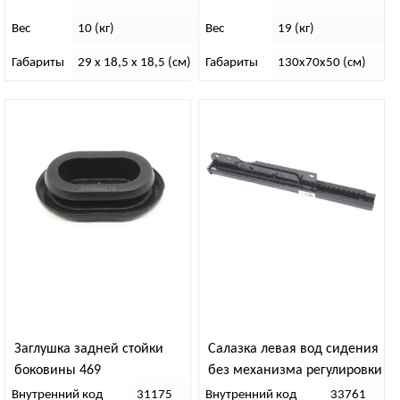
Вес
10 (кг)
Вес
19 (кг)
Габариты
29 x 18,5 x 18,5 (см)
Габариты
130х70х50 (см)
Заглушка задней стойки
Салазка левая вод сидения
боковины 469
без механизма регулировки
высоты
Внутренний код
31175
Внутренний код
33761