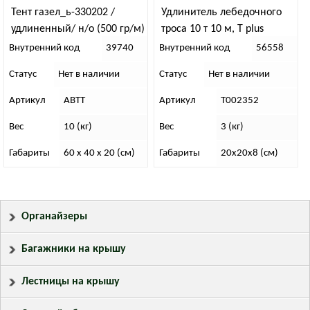
Тент газел_ь-330202 /
Удлинитель лебедочного
удлиненный/ н/о (500 гр/м)
троса 10 т 10 м, T plus
Внутренний код
39740
Внутренний код
56558
Статус
Нет в наличии
Статус
Нет в наличии
Артикул
АВТТ
Артикул
T002352
Вес
10 (кг)
Вес
3 (кг)
Габариты
60 x 40 x 20 (см)
Габариты
20х20х8 (см)
Органайзеры
Багажники на крышу
Лестницы на крышу