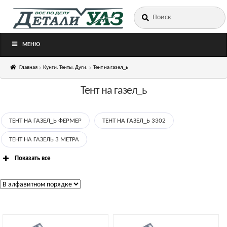
Искать:
Перейти
Перейти
к
к
навигации
содержимому
МЕНЮ
Главная
Кунги. Тенты. Дуги.
Тент на газел_ь
Тент на газел_ь
ТЕНТ НА ГАЗЕЛ_Ь ФЕРМЕР
ТЕНТ НА ГАЗЕЛ_Ь 3302
ТЕНТ НА ГАЗЕЛЬ 3 МЕТРА
Показать все