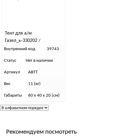
Тент для а/м
Газел_ь-330202 /
удлиненный/ н/о (600 гр/м)
Внутренний код
39743
Статус
Нет в наличии
Артикул
АВТТ
Вес
11 (кг)
Габариты
60 x 40 x 20 (см)
Рекомендуем посмотреть