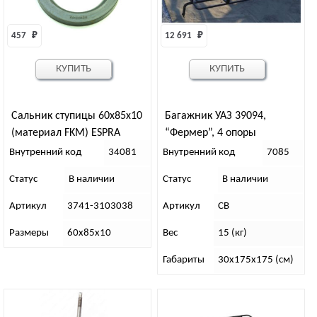
457 
₽
12 691 
₽
КУПИТЬ
КУПИТЬ
Сальник ступицы 60х85х10
Багажник УАЗ 39094,
(материал FKM) ESPRA
“Фермер”, 4 опоры
Внутренний код
34081
Внутренний код
7085
Статус
В наличии
Статус
В наличии
Артикул
3741-3103038
Артикул
СВ
Размеры
60х85х10
Вес
15 (кг)
Габариты
30х175х175 (см)