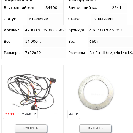
Внутренний код
34900
Внутренний код
2241
Статус
В наличии
Статус
В наличии
Артикул
42000.3302-00-3502070-00
Артикул
406.1007045-251
Вес
14 000 г.
Вес
660 г.
Размеры
7х32х32
Размеры
В х Г х Ш (см): 4х14х18
2 633 
₽
2 460 
₽
46 
₽
КУПИТЬ
КУПИТЬ