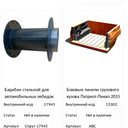
Барабан стальной для
Боковые панели грузового
автомобильных лебедок
кузова Патриот-Пикап 2015
Спрут
Внутренний код
17945
Внутренний код
13302
Статус
Нет в наличии
Статус
Нет в наличии
Артикул
Спрут 17945
Артикул
АВС