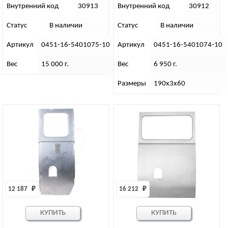
левая
правая
Внутренний код
30913
Внутренний код
30912
Статус
В наличии
Статус
В наличии
Артикул
0451-16-5401075-10
Артикул
0451-16-5401074-10
Вес
15 000 г.
Вес
6 950 г.
Размеры
190х3х60
12 187 
₽
16 212 
₽
КУПИТЬ
КУПИТЬ