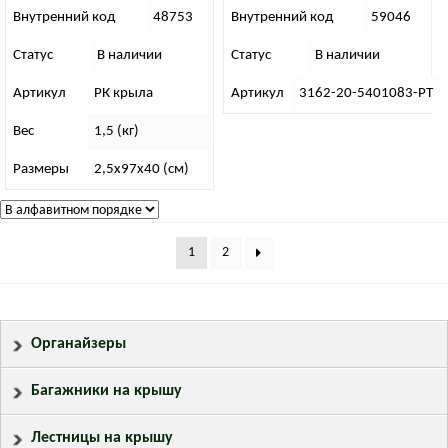
б/б ОДО.К.Д. левая
Внутренний код
48753
Внутренний код
59046
Статус
В наличии
Статус
В наличии
Артикул
РК крыла
Артикул
3162-20-5401083-РТ
Вес
1,5 (кг)
Размеры
2,5х97х40 (см)
1
2
Органайзеры
Багажники на крышу
Лестницы на крышу