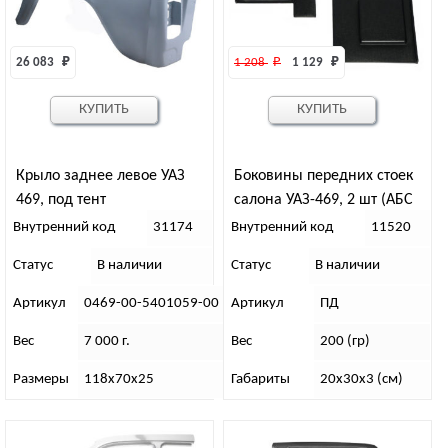
26 083 
₽
1 208 
₽
1 129 
₽
КУПИТЬ
КУПИТЬ
Крыло заднее левое УАЗ
Боковины передних стоек
469, под тент
салона УАЗ-469, 2 шт (АБС
пластик)
Внутренний код
31174
Внутренний код
11520
Статус
В наличии
Статус
В наличии
Артикул
0469-00-5401059-00
Артикул
ПД
Вес
7 000 г.
Вес
200 (гр)
Размеры
118х70х25
Габариты
20х30х3 (см)