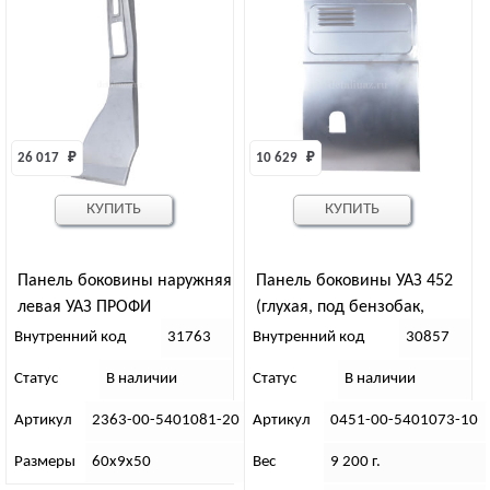
26 017 
₽
10 629 
₽
КУПИТЬ
КУПИТЬ
Панель боковины наружняя
Панель боковины УАЗ 452
левая УАЗ ПРОФИ
(глухая, под бензобак,
широкая) левая
Внутренний код
31763
Внутренний код
30857
Статус
В наличии
Статус
В наличии
Артикул
2363-00-5401081-20
Артикул
0451-00-5401073-10
Размеры
60х9х50
Вес
9 200 г.