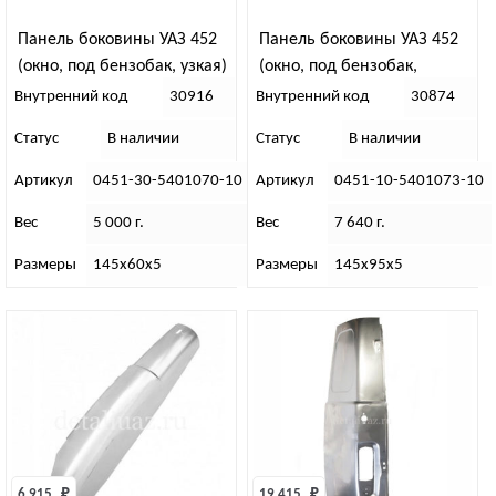
Панель боковины УАЗ 452
Панель боковины УАЗ 452
(окно, под бензобак, узкая)
(окно, под бензобак,
правая
широкая) левая
Внутренний код
30916
Внутренний код
30874
Статус
В наличии
Статус
В наличии
Артикул
0451-30-5401070-10
Артикул
0451-10-5401073-10
Вес
5 000 г.
Вес
7 640 г.
Размеры
145х60х5
Размеры
145х95х5
6 915 
₽
19 415 
₽