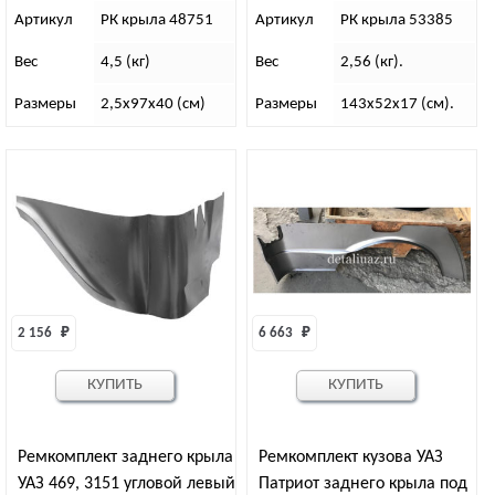
Артикул
РК крыла 48751
Артикул
РК крыла 53385
Вес
4,5 (кг)
Вес
2,56 (кг).
Размеры
2,5х97х40 (см)
Размеры
143х52х17 (см).
2 156 
₽
6 663 
₽
КУПИТЬ
КУПИТЬ
Ремкомплект заднего крыла
Ремкомплект кузова УАЗ
УАЗ 469, 3151 угловой левый
Патриот заднего крыла под