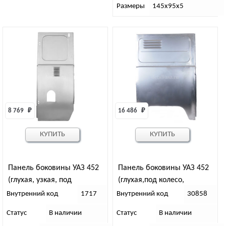
Размеры
145х95х5
8 769 
₽
16 486 
₽
КУПИТЬ
КУПИТЬ
Панель боковины УАЗ 452
Панель боковины УАЗ 452
(глухая, узкая, под
(глухая,под колесо,
бензобак) правая
широкая) правая
Внутренний код
1717
Внутренний код
30858
Статус
В наличии
Статус
В наличии