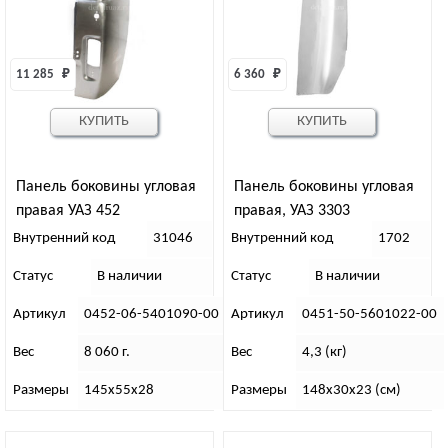
11 285 
₽
6 360 
₽
КУПИТЬ
КУПИТЬ
Панель боковины угловая
Панель боковины угловая
правая УАЗ 452
правая, УАЗ 3303
Внутренний код
31046
Внутренний код
1702
Статус
В наличии
Статус
В наличии
Артикул
0452-06-5401090-00
Артикул
0451-50-5601022-00
Вес
8 060 г.
Вес
4,3 (кг)
Размеры
145х55х28
Размеры
148х30х23 (см)