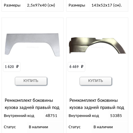
Размеры
2,5х97х40 (см)
Размеры
143х52х17 (см).
1 620 
₽
6 469 
₽
КУПИТЬ
КУПИТЬ
Ремкомплект боковины
Ремкомплект боковины
кузова задней правый под
кузова задней правый под
колесо УАЗ 452
колесо УАЗ Патриот
Внутренний код
48751
Внутренний код
53385
Статус
В наличии
Статус
В наличии