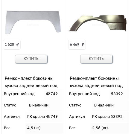
1 620 
₽
6 469 
₽
КУПИТЬ
КУПИТЬ
Ремкомплект боковины
Ремкомплект боковины
кузова задней левый под
кузова задней левый под
колесо УАЗ 452
колесо УАЗ Патриот
Внутренний код
48749
Внутренний код
53392
Статус
В наличии
Статус
В наличии
Артикул
РК крыла 48749
Артикул
РК крыла 53392
Вес
4,5 (кг)
Вес
2,56 (кг).