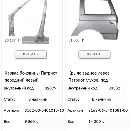
28 137 
₽
51 500 
₽
КУПИТЬ
КУПИТЬ
Каркас боковины Патриот
Крыло заднее левое
передний левый
Патриот глухое, под
рейлинги (с 2017)
Внутренний код
32879
Внутренний код
33582
Статус
В наличии
Статус
В наличии
Артикул
3162-00-5401015-10
Артикул
3163-06-5401081-00
Вес
9 860 г.
Вес
14 300 г.