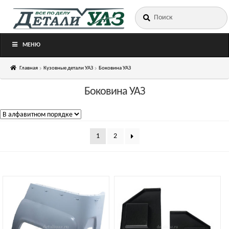
Искать:
Перейти
Перейти
к
к
навигации
содержимому
МЕНЮ
Главная
Кузовные детали УАЗ
Боковина УАЗ
Боковина УАЗ
1
2