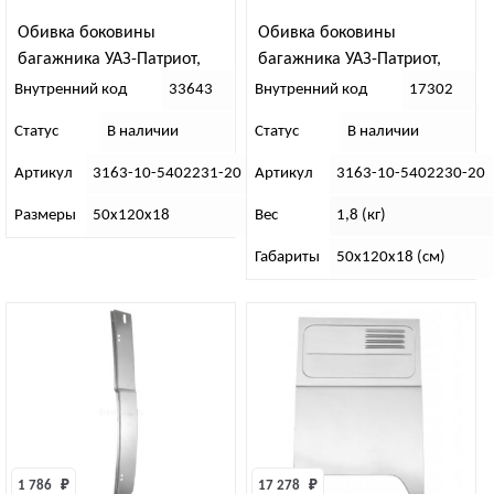
Обивка боковины
Обивка боковины
багажника УАЗ-Патриот,
багажника УАЗ-Патриот,
левая (с 2015 рестайлинг)
правая (с 2015 рестайлинг)
Внутренний код
33643
Внутренний код
17302
Статус
В наличии
Статус
В наличии
Артикул
3163-10-5402231-20
Артикул
3163-10-5402230-20
Размеры
50х120х18
Вес
1,8 (кг)
Габариты
50х120х18 (см)
1 786 
₽
17 278 
₽