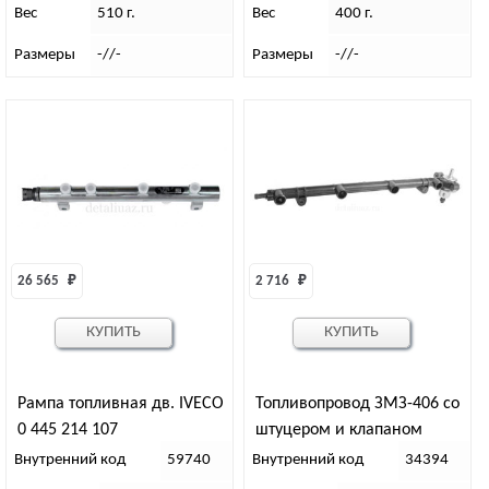
Вес
510 г.
Вес
400 г.
Размеры
-//-
Размеры
-//-
26 565 
₽
2 716 
₽
КУПИТЬ
КУПИТЬ
Рампа топливная дв. IVECO
Топливопровод ЗМЗ-406 со
0 445 214 107
штуцером и клапаном
(СОАТЭ)
Внутренний код
59740
Внутренний код
34394