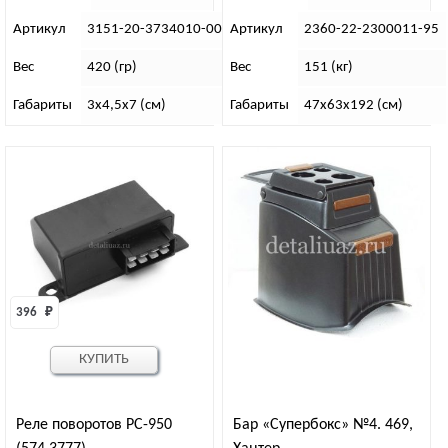
Артикул
3151-20-3734010-00
Артикул
2360-22-2300011-95
Вес
420 (гр)
Вес
151 (кг)
Габариты
3х4,5х7 (см)
Габариты
47х63х192 (см)
396 
₽
КУПИТЬ
Реле поворотов РС-950
Бар «Супербокс» №4. 469,