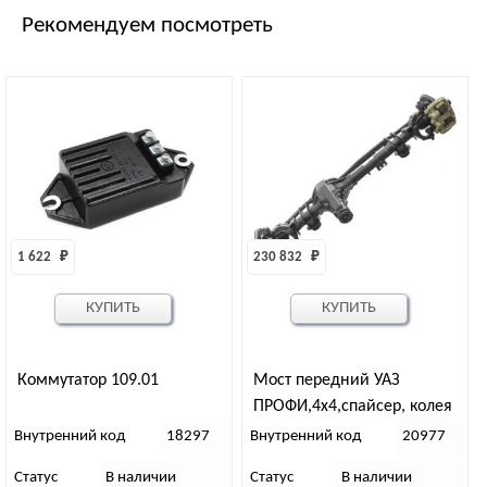
Рекомендуем посмотреть
1 622 
₽
230 832 
₽
КУПИТЬ
КУПИТЬ
Коммутатор 109.01
Мост передний УАЗ
ПРОФИ,4х4,спайсер, колея
1600мм, гл. пр37/8,
Внутренний код
18297
Внутренний код
20977
диск.тор. “79” (2360-22-
Статус
В наличии
Статус
В наличии
2300011-95)