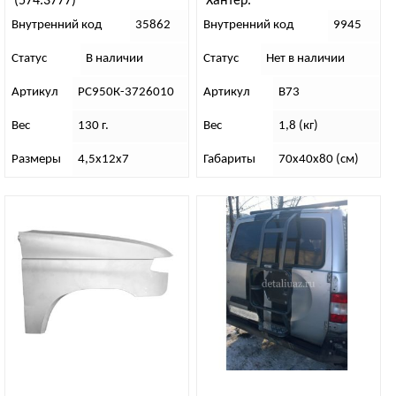
(574.3777)
Хантер.
Внутренний код
35862
Внутренний код
9945
Статус
В наличии
Статус
Нет в наличии
Артикул
РС950К-3726010
Артикул
В73
Вес
130 г.
Вес
1,8 (кг)
Размеры
4,5х12х7
Габариты
70х40х80 (см)