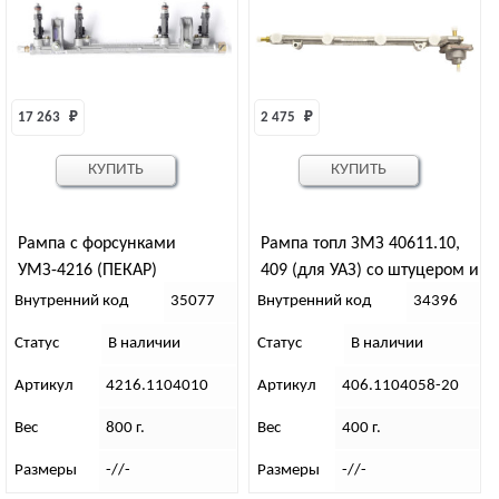
17 263 
₽
2 475 
₽
КУПИТЬ
КУПИТЬ
Рампа с форсунками
Рампа топл ЗМЗ 40611.10,
УМЗ-4216 (ПЕКАР)
409 (для УАЗ) со штуцером и
клапаном без форсунок
Внутренний код
35077
Внутренний код
34396
ПЕКАР
Статус
В наличии
Статус
В наличии
Артикул
4216.1104010
Артикул
406.1104058-20
Вес
800 г.
Вес
400 г.
Размеры
-//-
Размеры
-//-