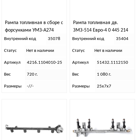
Рампа топливная в сборе с
Рампа топливная дв.
форсунками УМЗ-А274
ЗМЗ-514 Евро-4 0 445 214
EvoTech 2.7
285
Внутренний код
35078
Внутренний код
35404
Статус
Нет в наличии
Статус
Нет в наличии
Артикул
4216.1104010-25
Артикул
51432.1112150
Вес
720 г.
Вес
1 080 г.
Размеры
-//-
Размеры
25х7х7